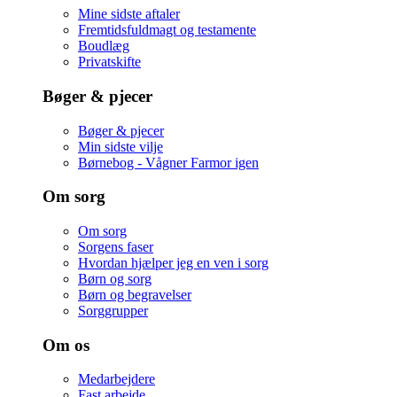
Mine sidste aftaler
Fremtidsfuldmagt og testamente
Boudlæg
Privatskifte
Bøger & pjecer
Bøger & pjecer
Min sidste vilje
Børnebog - Vågner Farmor igen
Om sorg
Om sorg
Sorgens faser
Hvordan hjælper jeg en ven i sorg
Børn og sorg
Børn og begravelser
Sorggrupper
Om os
Medarbejdere
Fast arbejde