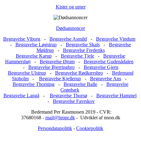
Kister og urner
Dødsannoncer
Begravelse Viborg
-
Begravelse Asmild
-
Begravelse Vindum
-
Begravelse Løgstrup
-
Begravelse Skals
-
Begravelse
Møldrup
-
Begravelse Frederiks
Begravelse Karup
-
Begravelse Tjele
-
Begravelse
Hammershøj
-
Begravelse Ørum
-
Begravelse Gudenådalen
-
Begravelse Bjerringbro
-
Begravelse Gjern
Begravelse Ulstrup
-
Begravelse Rødkærsbro
-
Bedemand
Stoholm
-
Begravelse Kjellerup
-
Begravelse Ans
-
Begravelse Thorning
-
Begravelse Balle
-
Begravelse
Grønbæk
Begravelse Langå
-
Begravelse Thorsø
-
Begravelse Hammel
-
Begravelse Favrskov
Bedemand Per Rasmussen 2019 - CVR:
37680168 -
mail@bmpr.dk
- Udviklet af nnon.dk
Persondatapolitik
-
Cookiepolitik