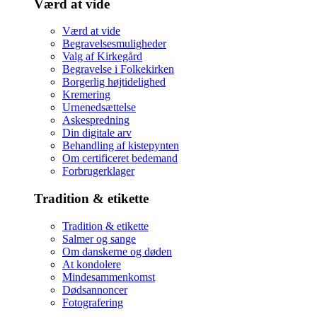
Værd at vide
Værd at vide
Begravelsesmuligheder
Valg af Kirkegård
Begravelse i Folkekirken
Borgerlig højtidelighed
Kremering
Urnenedsættelse
Askespredning
Din digitale arv
Behandling af kistepynten
Om certificeret bedemand
Forbrugerklager
Tradition & etikette
Tradition & etikette
Salmer og sange
Om danskerne og døden
At kondolere
Mindesammenkomst
Dødsannoncer
Fotografering