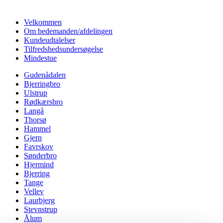
Velkommen
Om bedemanden/afdelingen
Kundeudtalelser
Tilfredshedsundersøgelse
Mindestue
Gudenådalen
Bjerringbro
Ulstrup
Rødkærsbro
Langå
Thorsø
Hammel
Gjern
Favrskov
Sønderbro
Hjermind
Bjerring
Tange
Vellev
Laurbjerg
Stevnstrup
Ålum