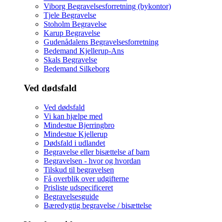
Viborg Begravelsesforretning (bykontor)
Tjele Begravelse
Stoholm Begravelse
Karup Begravelse
Gudenådalens Begravelsesforretning
Bedemand Kjellerup-Ans
Skals Begravelse
Bedemand Silkeborg
Ved dødsfald
Ved dødsfald
Vi kan hjælpe med
Mindestue Bjerringbro
Mindestue Kjellerup
Dødsfald i udlandet
Begravelse eller bisættelse af barn
Begravelsen - hvor og hvordan
Tilskud til begravelsen
Få overblik over udgifterne
Prisliste udspecificeret
Begravelsesguide
Bæredygtig begravelse / bisættelse