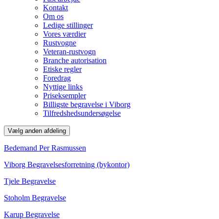
Kontakt
Om os
Ledige stillinger
Vores værdier
Rustvogne
Veteran-rustvogn
Branche autorisation
Etiske regler
Foredrag
Nyttige links
Priseksempler
Billigste begravelse i Viborg
Tilfredshedsundersøgelse
Vælg anden afdeling
Bedemand Per Rasmussen
Viborg Begravelsesforretning (bykontor)
Tjele Begravelse
Stoholm Begravelse
Karup Begravelse