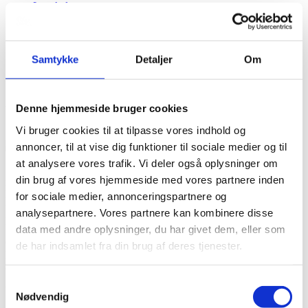
Løvskal
Hjorthede
Lee
Mammen
Samtykke
Detaljer
Om
Du er her:
Forside -
Rødkærsbro
Denne hjemmeside bruger cookies
Vi bruger cookies til at tilpasse vores indhold og
annoncer, til at vise dig funktioner til sociale medier og til
at analysere vores trafik. Vi deler også oplysninger om
Din lokale bedemand i Rødkærsbro. Bedemand Per Rasmussen har
din brug af vores hjemmeside med vores partnere inden
mere end 30 års erfaring med begravelser og bisættelser, indsigt og
kendskab til Rødkærsbro og omegn's kirker, kapeller, muligheder,
for sociale medier, annonceringspartnere og
traditioner og skikke mv., der kan gøre en forskel til en smuk,
analysepartnere. Vores partnere kan kombinere disse
personlig, moderne og ikke mindst mindeværdig afsked.
data med andre oplysninger, du har givet dem, eller som
Gudenådalens Begravelsesforretning
de har indsamlet fra din brug af deres tjenester.
Markedsgade 10A
8850 Bjerringbro
Samtykkevalg
Vi svarer altid på telefon 8668 1130
Nødvendig