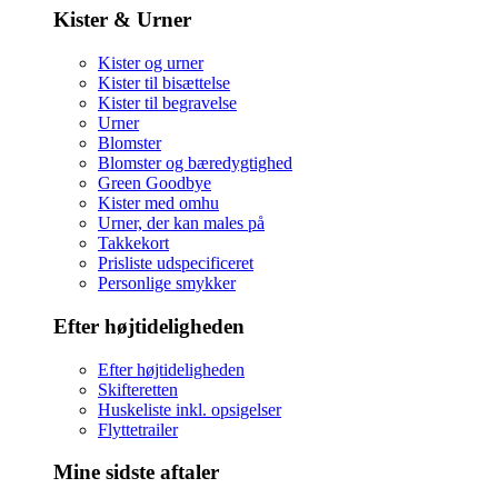
Kister & Urner
Kister og urner
Kister til bisættelse
Kister til begravelse
Urner
Blomster
Blomster og bæredygtighed
Green Goodbye
Kister med omhu
Urner, der kan males på
Takkekort
Prisliste udspecificeret
Personlige smykker
Efter højtideligheden
Efter højtideligheden
Skifteretten
Huskeliste inkl. opsigelser
Flyttetrailer
Mine sidste aftaler