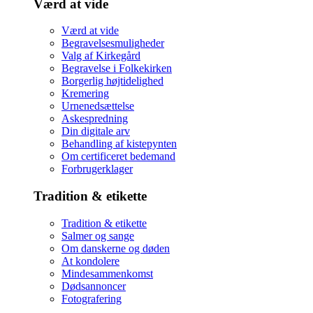
Værd at vide
Værd at vide
Begravelsesmuligheder
Valg af Kirkegård
Begravelse i Folkekirken
Borgerlig højtidelighed
Kremering
Urnenedsættelse
Askespredning
Din digitale arv
Behandling af kistepynten
Om certificeret bedemand
Forbrugerklager
Tradition & etikette
Tradition & etikette
Salmer og sange
Om danskerne og døden
At kondolere
Mindesammenkomst
Dødsannoncer
Fotografering