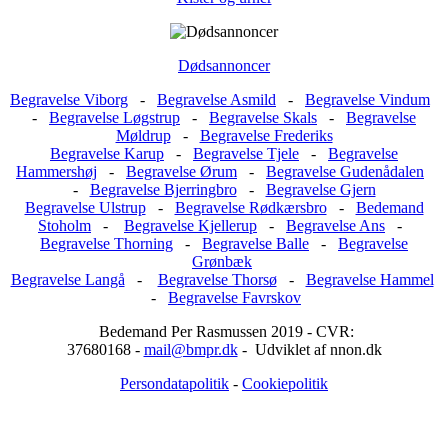
Dødsannoncer
Begravelse Viborg
-
Begravelse Asmild
-
Begravelse Vindum
-
Begravelse Løgstrup
-
Begravelse Skals
-
Begravelse
Møldrup
-
Begravelse Frederiks
Begravelse Karup
-
Begravelse Tjele
-
Begravelse
Hammershøj
-
Begravelse Ørum
-
Begravelse Gudenådalen
-
Begravelse Bjerringbro
-
Begravelse Gjern
Begravelse Ulstrup
-
Begravelse Rødkærsbro
-
Bedemand
Stoholm
-
Begravelse Kjellerup
-
Begravelse Ans
-
Begravelse Thorning
-
Begravelse Balle
-
Begravelse
Grønbæk
Begravelse Langå
-
Begravelse Thorsø
-
Begravelse Hammel
-
Begravelse Favrskov
Bedemand Per Rasmussen 2019 - CVR:
37680168 -
mail@bmpr.dk
- Udviklet af nnon.dk
Persondatapolitik
-
Cookiepolitik