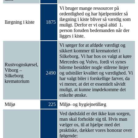
Vi bruger mange ressourcer på
ordentlighed og har hjælpemider så
ilægning i kiste bliver så værdig som
Ilægning i kiste
1875
muligt. Derfor er vi også altid 1.
person foruden bedemanden når der
ligges i kiste.
Vi sørger for at afdøde værdigt og
sikkert kommer til krematoriet i
Silkeborg. Vi har hos os valgt at køre
Mercedes og Volvo, fordi vi synes
Rustvognskørsel,
bilerne besidder nogle stilrene linjer
Viborg –
2490
og udstråler kvalitet og værdighed. Vi
Silkeborg
har valgt biler i forskellige farver, da
krematorium
vi mener, at det er essentielt såvidt
muligt, at kunne imødekomme det
enkelte ønske.
Miljø
225
Miljø- og hygiejnetillæg
Ved dødsfald er det ikke kun sorgen,
man skal forholde sig til. Hvis man
vælger os, til at hjælpe med det
praktiske, dækker vores honorar over
følgende: