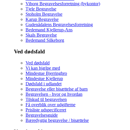
Viborg Begravelsesforretning (bykontor)
Tjele Begravelse
Stoholm Begravelse
Karup Begravelse
Gudenådalens Begravelsesforretning
Bedemand Kjellerup-Ans
Skals Begravelse
Bedemand Silkeborg
Ved dødsfald
Ved dødsfald
Vi kan hjælpe med
Mindestue Bjerringbro
Mindestue Kjellerup
Dødsfald i udlandet
Begravelse eller bisættelse af barn
Begravelsen - hvor og hvordan
Tilskud til begravelsen
Få overblik over udgifterne
Prisliste udspecificeret
Begravelsesguide
Bæredygtig begravelse / bisættelse