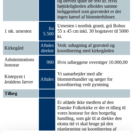
og derved spare de 990 kr. Hvis
højtideligheden afholdes samme
beliggenhed som gravstedet er der
ingen kørsel af blomsterhilsner.
Urnesten i nordisk granit, grå Bohus
fra
1 stk. urnesten
55 x 45 cm inkl. 30 bogstaver til 5000
5.500
kr.
Aftales
Vedr. udtagning af gravsted og
Kirkegård
direkte
koordinering med kirkegården
Administrations
990
Hvis udlæggene overstiger 10.000,00
honorar
Vi samarbejder med alle
Kistepynt i
Aftales
blomsterhandler og sørger for
årstidens farver
koordinering vedr pyntning
Tillæg
Er afdøde ikke medlem af den
Danske Folkekirke er der et tillæg til
vores honorar for den borgerlig
handling, som går til at dække den
ekstra tid vi skal bruge på den
planlægning og koordinering af