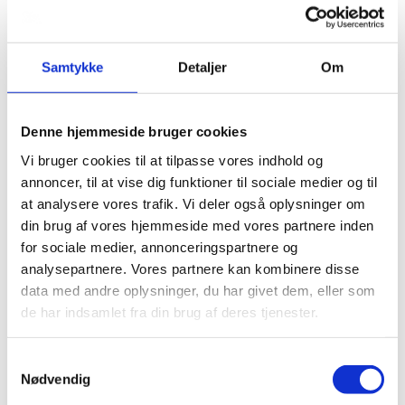
højtideligheden, som præsten ved en
kirkelig handling varetager. Men vi
Borgerlig
2490
har udarbejdet et lille inspirations
handling
hæfte man er mere end velkommen til
Samtykke
Detaljer
Om
at låne og kigge i mht. ideer og
muligheder.
Man skal derudover huske på at der
kan komme udgift til leje af kapel.
Denne hjemmeside bruger cookies
Hvis bedemanden skal varetage dette
aftales forløb og pris ud fra den
Vi bruger cookies til at tilpasse vores indhold og
konkret situation/ønsker.
annoncer, til at vise dig funktioner til sociale medier og til
Duet kiste i hvid silke-maling med faste greb. Hel polstring i
at analysere vores trafik. Vi deler også oplysninger om
råhvid hør.
din brug af vores hjemmeside med vores partnere inden
Fibertræ kiste. Kors på låg kan fravælges. Ønsker man ikke at
for sociale medier, annonceringspartnere og
anvende eget sengesæt, tilbyder vi dette fra 495 kr. Det samme er
analysepartnere. Vores partnere kan kombinere disse
gældende for skjorte - pris fra 140 kr.
data med andre oplysninger, du har givet dem, eller som
Fra DKK. inkl. moms: 6890,-
de har indsamlet fra din brug af deres tjenester.
Biourne
Samtykkevalg
Nødvendig
Nedbrydes inden for 10 år.