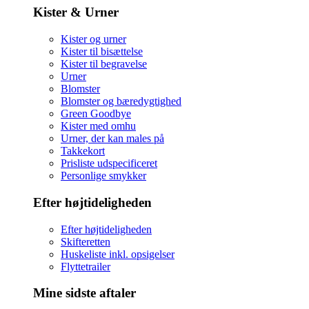
Kister & Urner
Kister og urner
Kister til bisættelse
Kister til begravelse
Urner
Blomster
Blomster og bæredygtighed
Green Goodbye
Kister med omhu
Urner, der kan males på
Takkekort
Prisliste udspecificeret
Personlige smykker
Efter højtideligheden
Efter højtideligheden
Skifteretten
Huskeliste inkl. opsigelser
Flyttetrailer
Mine sidste aftaler