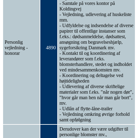
- Samtale på vores kontor på
Koldingvej
- Vejledning, udlevering af huskeliste
mm.
- Udfyldelse og indsendelse af diverse
papirer til offentlige instanser som
f.eks.: dødsanmeldelse, dødsattest,
Personlig
ansøgning om begravelseshjælp,
vejledning -
4890
sygeforsikring Danmark mv.
honorar
- Kontakt til og koordinering af
leverandører som f.eks.
blomsterhandlere, stedet og indholdet
ved mindesammenkomsten mv.
- Koordinering og deltagelse ved
højtideligheden
- Udlevering af diverse skriftelige
materialer som f.eks. "når nogen dør",
"hvor går man hen når man går bort",
mv.
- Udlån af flytte-låne-trailer
- Vejledning omkring øvrige forhold
samt opfølgning
Derudover kan der være udgifter til
personlige blomster mv.,