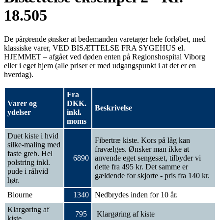
18.505
De pårørende ønsker at bedemanden varetager hele forløbet, med
klassiske varer, VED BISÆTTELSE FRA SYGEHUS el.
HJEMMET – afgået ved døden enten på Regionshospital Viborg
eller i eget hjem (alle priser er med udgangspunkt i at det er en
hverdag).
Fra
Varer og
DKK.
Beskrivelse
ydelser
inkl.
moms
Duet kiste i hvid
Fibertræ kiste. Kors på låg kan
silke-maling med
fravælges. Ønsker man ikke at
faste greb. Hel
6890
anvende eget sengesæt, tilbyder vi
polstring inkl.
dette fra 495 kr. Det samme er
pude i råhvid
gældende for skjorte - pris fra 140 kr.
hør.
Biourne
1340
Nedbrydes inden for 10 år.
Klargøring af
795
Klargøring af kiste
kiste