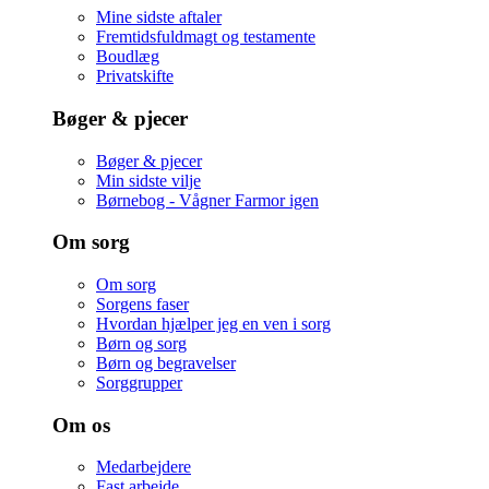
Mine sidste aftaler
Fremtidsfuldmagt og testamente
Boudlæg
Privatskifte
Bøger & pjecer
Bøger & pjecer
Min sidste vilje
Børnebog - Vågner Farmor igen
Om sorg
Om sorg
Sorgens faser
Hvordan hjælper jeg en ven i sorg
Børn og sorg
Børn og begravelser
Sorggrupper
Om os
Medarbejdere
Fast arbejde