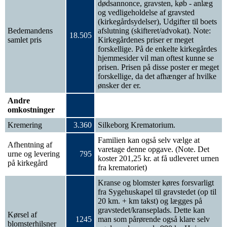
dødsannonce, gravsten, køb - anlæg
og vedligeholdelse af gravsted
(kirkegårdsydelser), Udgifter til boets
Bedemandens
afslutning (skifteret/advokat). Note:
18.505
samlet pris
Kirkegårdenes priser er meget
forskellige. På de enkelte kirkegårdes
hjemmesider vil man oftest kunne se
prisen. Prisen på disse poster er meget
forskellige, da det afhænger af hvilke
ønsker der er.
Andre
omkostninger
Kremering
3.360
Silkeborg Krematorium.
Familien kan også selv vælge at
Afhentning af
varetage denne opgave. (Note. Det
urne og levering
795
koster 201,25 kr. at få udleveret urnen
på kirkegård
fra krematoriet)
Kranse og blomster køres forsvarligt
fra Sygehuskapel til gravstedet (op til
20 km. + km takst) og lægges på
gravstedet/kranseplads. Dette kan
Kørsel af
1245
man som pårørende også klare selv
blomsterhilsner