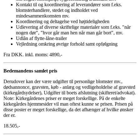
Kontakt til og koordinering af leverandører som f.eks.
blomsterhandlere, stedet og indholdet ved
mindesammenkomsten mv.
Koordinering og deltagelse ved højtideligheden
Udlevering af diverse skriftelige materialer som f.eks. "når
nogen dør", "hvor går man hen når man går bort", mv.
Udlån af flytte-låne-trailer
Vejledning omkring øvrige forhold samt opfølgning
Fra DKK. inkl. moms: 4890,-
Bedemandens samlet pris
Derudover kan der være udgifter til personlige blomster mv.,
dødsannonce, gravsten, køb - anlæg og vedligeholdelse af gravsted
(kirkegårdsydelser), Udgifter til boets afslutning (skifteret/advokat).
Note: Kirkegårdenes priser er meget forskellige. På de enkelte
kirkegårdes hjemmesider vil man oftest kunne se prisen. Prisen på
disse poster er meget forskellige, da det afhænger af hvilke ønsker
der er.
18.505,-