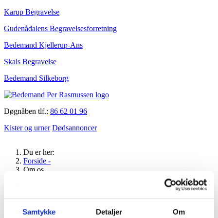
Karup Begravelse
Gudenådalens Begravelsesforretning
Bedemand Kjellerup-Ans
Skals Begravelse
Bedemand Silkeborg
Døgnåben tlf.:
86 62 01 96
Kister og urner
Dødsannoncer
Du er her:
Forside -
Om os
Medarbejdere
Bedemænd
Christina Bredgaard Husum
Samtykke
Detaljer
Om