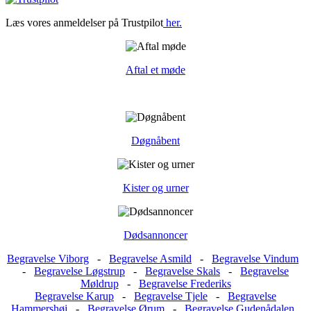
Læs vores anmeldelser på Trustpilot
her.
Aftal et møde
Døgnåbent
Kister og urner
Dødsannoncer
Begravelse Viborg
-
Begravelse Asmild
-
Begravelse Vindum
-
Begravelse Løgstrup
-
Begravelse Skals
-
Begravelse
Møldrup
-
Begravelse Frederiks
Begravelse Karup
-
Begravelse Tjele
-
Begravelse
Hammershøj
-
Begravelse Ørum
-
Begravelse Gudenådalen