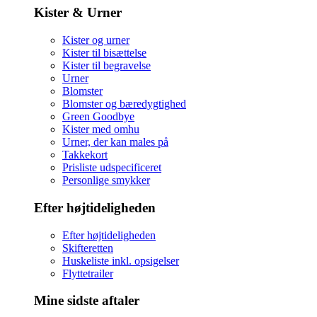
Kister & Urner
Kister og urner
Kister til bisættelse
Kister til begravelse
Urner
Blomster
Blomster og bæredygtighed
Green Goodbye
Kister med omhu
Urner, der kan males på
Takkekort
Prisliste udspecificeret
Personlige smykker
Efter højtideligheden
Efter højtideligheden
Skifteretten
Huskeliste inkl. opsigelser
Flyttetrailer
Mine sidste aftaler