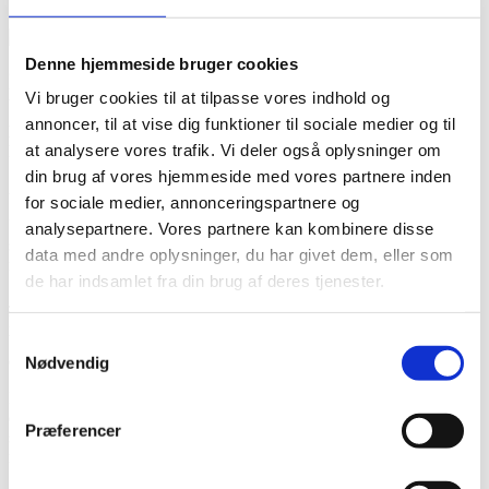
Denne hjemmeside bruger cookies
Christina Bredgaard Husum
Daglig leder / Medejer / Diplomuddannet bedemand
Vi bruger cookies til at tilpasse vores indhold og
annoncer, til at vise dig funktioner til sociale medier og til
Denne e-mail adresse bliver beskyttet mod spambots. Du skal
at analysere vores trafik. Vi deler også oplysninger om
have JavaScript aktiveret for at vise den.
din brug af vores hjemmeside med vores partnere inden
Årgang 1976, bosat i Viborg
for sociale medier, annonceringspartnere og
Uddannet pædagog med særlig fokus på mennesker med en autisme
analysepartnere. Vores partnere kan kombinere disse
spektrumforstyrrelse - igennem dette arbejde har jeg arbejdet meget
data med andre oplysninger, du har givet dem, eller som
med strukturering af dagen, overblik og projektkoordinering.
de har indsamlet fra din brug af deres tjenester.
Jeg er lokalkendt i Viborg/Møldrup/Ørum og omegn, jeg har mit
hovedvirke i begravelsesforretningen i Viborg, og står til rådighed i
Samtykkevalg
begravelsesforretningen i Bjerringbro, Kjellerup-Ans og Karup når
der er behov for det.
Nødvendig
Mit primære job hos Bedemand Per Rasmussen er at koordinere
dagene og bevare det store overblikket også i pressede situationer –
Præferencer
så der er mere tid og rum til, at bedemændene igennem nærvær og
ro kan gøre den personlige forskel der hvor behovet er størst.