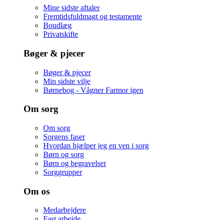
Mine sidste aftaler
Fremtidsfuldmagt og testamente
Boudlæg
Privatskifte
Bøger & pjecer
Bøger & pjecer
Min sidste vilje
Børnebog - Vågner Farmor igen
Om sorg
Om sorg
Sorgens faser
Hvordan hjælper jeg en ven i sorg
Børn og sorg
Børn og begravelser
Sorggrupper
Om os
Medarbejdere
Fast arbejde