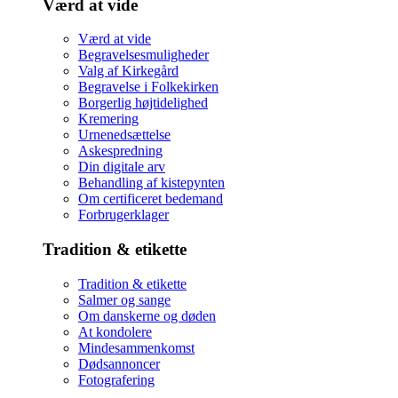
Værd at vide
Værd at vide
Begravelsesmuligheder
Valg af Kirkegård
Begravelse i Folkekirken
Borgerlig højtidelighed
Kremering
Urnenedsættelse
Askespredning
Din digitale arv
Behandling af kistepynten
Om certificeret bedemand
Forbrugerklager
Tradition & etikette
Tradition & etikette
Salmer og sange
Om danskerne og døden
At kondolere
Mindesammenkomst
Dødsannoncer
Fotografering