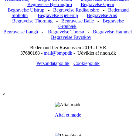
-
Begravelse Bjerringbro
-
Begravelse Gjern
Begravelse Ulstrup
-
Begravelse Rødkærsbro
-
Bedemand
Stoholm
-
Begravelse Kjellerup
-
Begravelse Ans
-
Begravelse Thorning
-
Begravelse Balle
-
Begravelse
Grønbæk
Begravelse Langå
-
Begravelse Thorsø
-
Begravelse Hammel
-
Begravelse Favrskov
Bedemand Per Rasmussen 2019 - CVR:
37680168 -
mail@bmpr.dk
- Udviklet af nnon.dk
Persondatapolitik
-
Cookiepolitik
×
Aftal et møde