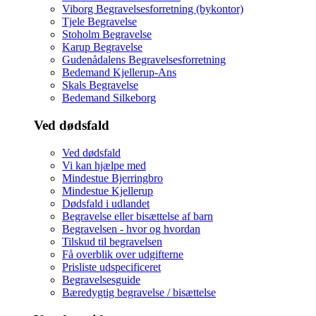
Viborg Begravelsesforretning (bykontor)
Tjele Begravelse
Stoholm Begravelse
Karup Begravelse
Gudenådalens Begravelsesforretning
Bedemand Kjellerup-Ans
Skals Begravelse
Bedemand Silkeborg
Ved dødsfald
Ved dødsfald
Vi kan hjælpe med
Mindestue Bjerringbro
Mindestue Kjellerup
Dødsfald i udlandet
Begravelse eller bisættelse af barn
Begravelsen - hvor og hvordan
Tilskud til begravelsen
Få overblik over udgifterne
Prisliste udspecificeret
Begravelsesguide
Bæredygtig begravelse / bisættelse