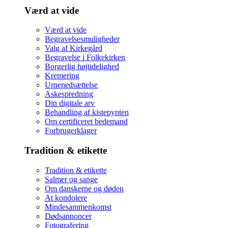
Værd at vide
Værd at vide
Begravelsesmuligheder
Valg af Kirkegård
Begravelse i Folkekirken
Borgerlig højtidelighed
Kremering
Urnenedsættelse
Askespredning
Din digitale arv
Behandling af kistepynten
Om certificeret bedemand
Forbrugerklager
Tradition & etikette
Tradition & etikette
Salmer og sange
Om danskerne og døden
At kondolere
Mindesammenkomst
Dødsannoncer
Fotografering