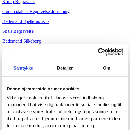
Karup Begravelse
Gudenådalens Begravelsesforretning
Bedemand Kjellerup-Ans
Skals Begravelse
Bedemand Silkeborg
Døgnåben tlf.:
86 62 01 96
Samtykke
Detaljer
Om
Søg
Kister og urner
Dødsannoncer
Denne hjemmeside bruger cookies
Vi bruger cookies til at tilpasse vores indhold og
Du er her:
annoncer, til at vise dig funktioner til sociale medier og til
Forside -
at analysere vores trafik. Vi deler også oplysninger om
Mine sidste aftaler
din brug af vores hjemmeside med vores partnere inden
Boudlæg
for sociale medier, annonceringspartnere og