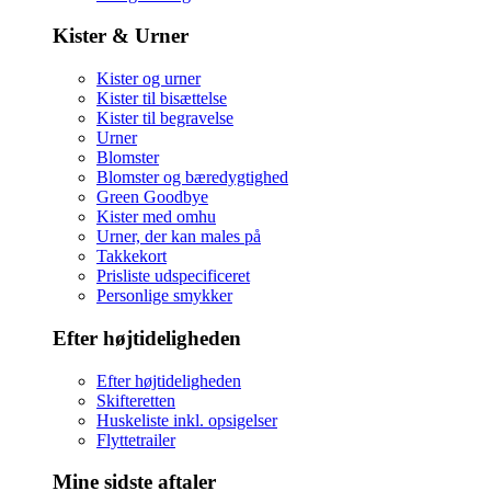
Kister & Urner
Kister og urner
Kister til bisættelse
Kister til begravelse
Urner
Blomster
Blomster og bæredygtighed
Green Goodbye
Kister med omhu
Urner, der kan males på
Takkekort
Prisliste udspecificeret
Personlige smykker
Efter højtideligheden
Efter højtideligheden
Skifteretten
Huskeliste inkl. opsigelser
Flyttetrailer
Mine sidste aftaler