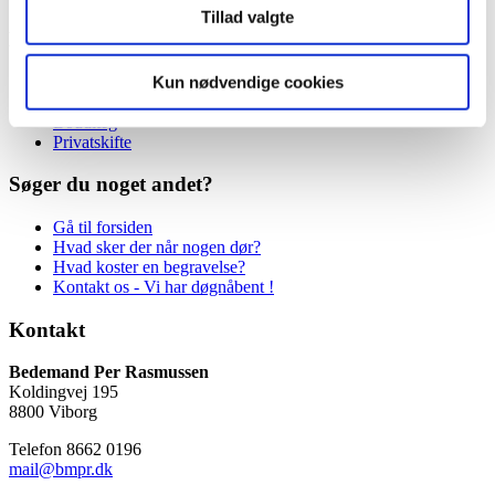
Tillad valgte
Du er her - Mine sidste aftaler
Kun nødvendige cookies
Mine sidste aftaler
Fremtidsfuldmagt og testamente
Boudlæg
Privatskifte
Søger du noget andet?
Gå til forsiden
Hvad sker der når nogen dør?
Hvad koster en begravelse?
Kontakt os - Vi har døgnåbent !
Kontakt
Bedemand Per Rasmussen
Koldingvej 195
8800 Viborg
Telefon 8662 0196
mail@bmpr.dk