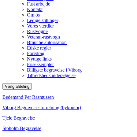
Fast arbejde
Kontakt
Om os
Ledige stillinger
Vores værdier
Rustvogne
Veteran-rustvogn
Branche autorisation
Etiske regler
Foredrag
Nyttige links
Priseksempler
Billigste begravelse i Viborg
Tilfredshedsundersøgelse
Vælg afdeling
Bedemand Per Rasmussen
Viborg Begravelsesforretning (bykontor)
Tjele Begravelse
Stoholm Begravelse