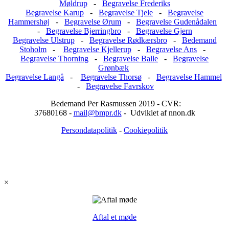
Møldrup
-
Begravelse Frederiks
Begravelse Karup
-
Begravelse Tjele
-
Begravelse
Hammershøj
-
Begravelse Ørum
-
Begravelse Gudenådalen
-
Begravelse Bjerringbro
-
Begravelse Gjern
Begravelse Ulstrup
-
Begravelse Rødkærsbro
-
Bedemand
Stoholm
-
Begravelse Kjellerup
-
Begravelse Ans
-
Begravelse Thorning
-
Begravelse Balle
-
Begravelse
Grønbæk
Begravelse Langå
-
Begravelse Thorsø
-
Begravelse Hammel
-
Begravelse Favrskov
Bedemand Per Rasmussen 2019 - CVR:
37680168 -
mail@bmpr.dk
- Udviklet af nnon.dk
Persondatapolitik
-
Cookiepolitik
×
Aftal et møde