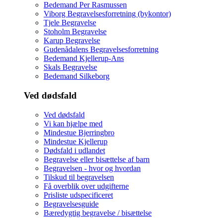
Bedemand Per Rasmussen
Viborg Begravelsesforretning (bykontor)
Tjele Begravelse
Stoholm Begravelse
Karup Begravelse
Gudenådalens Begravelsesforretning
Bedemand Kjellerup-Ans
Skals Begravelse
Bedemand Silkeborg
Ved dødsfald
Ved dødsfald
Vi kan hjælpe med
Mindestue Bjerringbro
Mindestue Kjellerup
Dødsfald i udlandet
Begravelse eller bisættelse af barn
Begravelsen - hvor og hvordan
Tilskud til begravelsen
Få overblik over udgifterne
Prisliste udspecificeret
Begravelsesguide
Bæredygtig begravelse / bisættelse