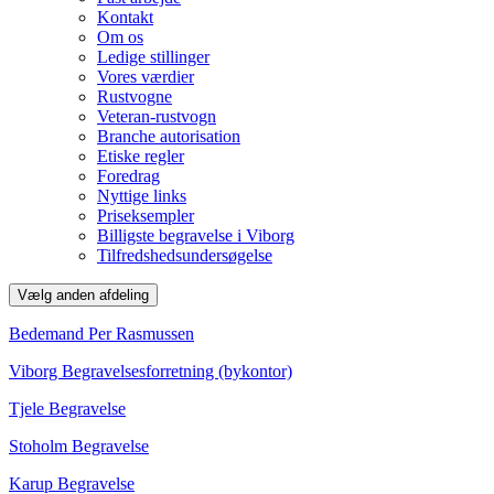
Kontakt
Om os
Ledige stillinger
Vores værdier
Rustvogne
Veteran-rustvogn
Branche autorisation
Etiske regler
Foredrag
Nyttige links
Priseksempler
Billigste begravelse i Viborg
Tilfredshedsundersøgelse
Vælg anden afdeling
Bedemand Per Rasmussen
Viborg Begravelsesforretning (bykontor)
Tjele Begravelse
Stoholm Begravelse
Karup Begravelse