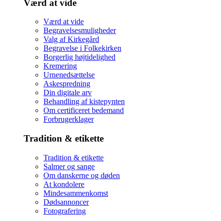
Værd at vide
Værd at vide
Begravelsesmuligheder
Valg af Kirkegård
Begravelse i Folkekirken
Borgerlig højtidelighed
Kremering
Urnenedsættelse
Askespredning
Din digitale arv
Behandling af kistepynten
Om certificeret bedemand
Forbrugerklager
Tradition & etikette
Tradition & etikette
Salmer og sange
Om danskerne og døden
At kondolere
Mindesammenkomst
Dødsannoncer
Fotografering