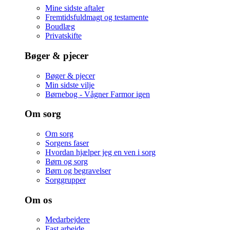
Mine sidste aftaler
Fremtidsfuldmagt og testamente
Boudlæg
Privatskifte
Bøger & pjecer
Bøger & pjecer
Min sidste vilje
Børnebog - Vågner Farmor igen
Om sorg
Om sorg
Sorgens faser
Hvordan hjælper jeg en ven i sorg
Børn og sorg
Børn og begravelser
Sorggrupper
Om os
Medarbejdere
Fast arbejde