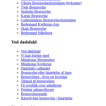
Viborg Begravelsesforretning (bykontor)
Tjele Begravelse
Stoholm Begravelse
Karup Begravelse
Gudenådalens Begravelsesforretning
Bedemand Kjellerup-Ans
Skals Begravelse
Bedemand Silkeborg
Ved dødsfald
Ved dødsfald
Vi kan hjælpe med
Mindestue Bjerringbro
Mindestue Kjellerup
Dødsfald i udlandet
Begravelse eller bisættelse af barn
Begravelsen - hvor og hvordan
Tilskud til begravelsen
Få overblik over udgifterne
Prisliste udspecificeret
Begravelsesguide
Bæredygtig begravelse / bisættelse