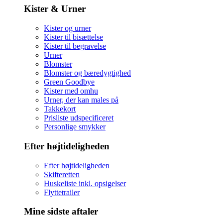
Kister & Urner
Kister og urner
Kister til bisættelse
Kister til begravelse
Urner
Blomster
Blomster og bæredygtighed
Green Goodbye
Kister med omhu
Urner, der kan males på
Takkekort
Prisliste udspecificeret
Personlige smykker
Efter højtideligheden
Efter højtideligheden
Skifteretten
Huskeliste inkl. opsigelser
Flyttetrailer
Mine sidste aftaler