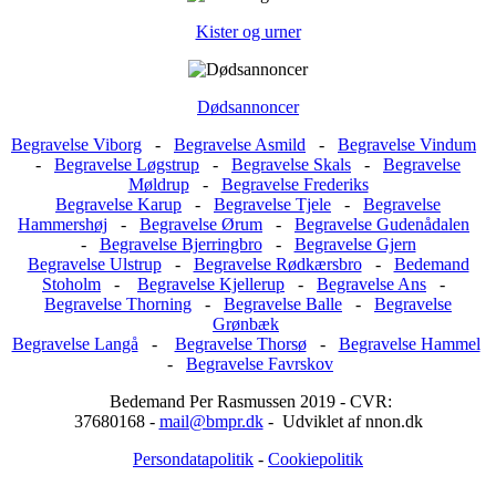
Kister og urner
Dødsannoncer
Begravelse Viborg
-
Begravelse Asmild
-
Begravelse Vindum
-
Begravelse Løgstrup
-
Begravelse Skals
-
Begravelse
Møldrup
-
Begravelse Frederiks
Begravelse Karup
-
Begravelse Tjele
-
Begravelse
Hammershøj
-
Begravelse Ørum
-
Begravelse Gudenådalen
-
Begravelse Bjerringbro
-
Begravelse Gjern
Begravelse Ulstrup
-
Begravelse Rødkærsbro
-
Bedemand
Stoholm
-
Begravelse Kjellerup
-
Begravelse Ans
-
Begravelse Thorning
-
Begravelse Balle
-
Begravelse
Grønbæk
Begravelse Langå
-
Begravelse Thorsø
-
Begravelse Hammel
-
Begravelse Favrskov
Bedemand Per Rasmussen 2019 - CVR:
37680168 -
mail@bmpr.dk
- Udviklet af nnon.dk
Persondatapolitik
-
Cookiepolitik