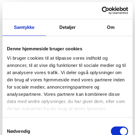
Få en
smuk og mindeværdig afsked
gennem kvalitet, nærhed og
værdighed.
Dine lokale Bedemænd
Samtykke
Detaljer
Om
Vi er din lokale
bedemand
i
Bjerringbro
,
Gjern
,
Langå
,
Ulstrup
og
Rødkærsbro
der tager hånd om situationen... så du får
Denne hjemmeside bruger cookies
overblikket og lige nøjagtig den personlige afsked, som du ønsker.
Vi bruger cookies til at tilpasse vores indhold og
Mange års erfaring
annoncer, til at vise dig funktioner til sociale medier og til
at analysere vores trafik. Vi deler også oplysninger om
Vi har mange års erfaring (tidligere hed vi Bjerringbro
Begravelsesforretning) og kan vejlede hvad enten der er ønsker om
din brug af vores hjemmeside med vores partnere inden
en kirkelig eller en
borgerlig
begravelse
eller
bisættelse
.
for sociale medier, annonceringspartnere og
analysepartnere. Vores partnere kan kombinere disse
Mindestue
data med andre oplysninger, du har givet dem, eller som
de har indsamlet fra din brug af deres tjenester.
Vi vil gerne sige en stor tak til TV Midtvest for at ville vise og give
os mulighed for at fortælle om tankerne bag vores
Samtykkevalg
afskedsrum/mindestue.
Nødvendig
Med afskedsummet ønsker vi at give pårørende tid og rum til at sige