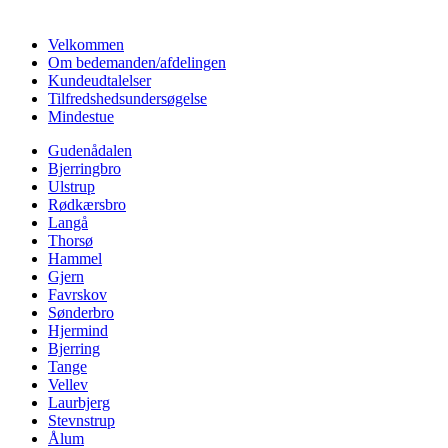
Velkommen
Om bedemanden/afdelingen
Kundeudtalelser
Tilfredshedsundersøgelse
Mindestue
Gudenådalen
Bjerringbro
Ulstrup
Rødkærsbro
Langå
Thorsø
Hammel
Gjern
Favrskov
Sønderbro
Hjermind
Bjerring
Tange
Vellev
Laurbjerg
Stevnstrup
Ålum