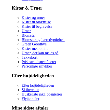
Kister & Urner
Kister og urner
Kister til bisættelse
Kister til begravelse
Urner
Blomster
Blomster og bæredygtighed
Green Goodbye
Kister med omhu
Urner, der kan males på
Takkekort
Prisliste udspecificeret
Personlige smykker
Efter højtideligheden
Efter højtideligheden
Skifteretten
Huskeliste inkl. opsigelser
Flyttetrailer
Mine sidste aftaler