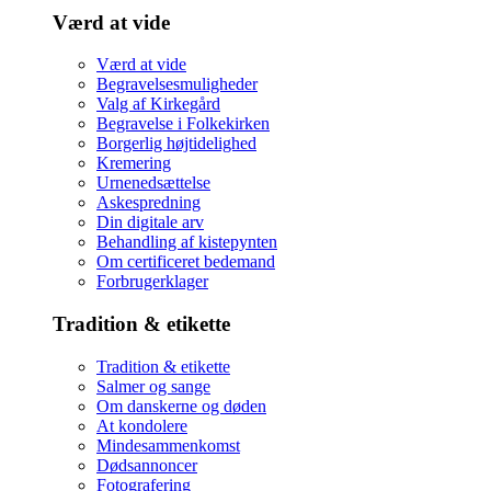
Værd at vide
Værd at vide
Begravelsesmuligheder
Valg af Kirkegård
Begravelse i Folkekirken
Borgerlig højtidelighed
Kremering
Urnenedsættelse
Askespredning
Din digitale arv
Behandling af kistepynten
Om certificeret bedemand
Forbrugerklager
Tradition & etikette
Tradition & etikette
Salmer og sange
Om danskerne og døden
At kondolere
Mindesammenkomst
Dødsannoncer
Fotografering