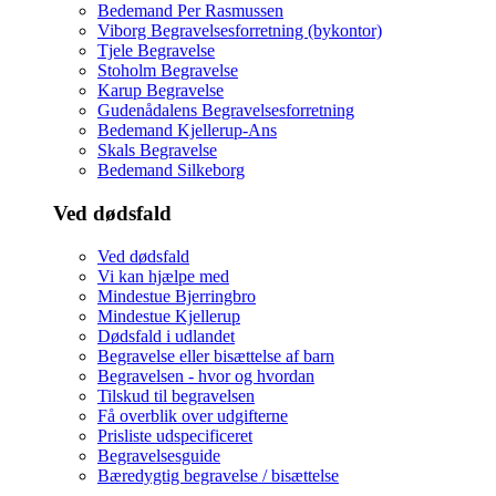
Bedemand Per Rasmussen
Viborg Begravelsesforretning (bykontor)
Tjele Begravelse
Stoholm Begravelse
Karup Begravelse
Gudenådalens Begravelsesforretning
Bedemand Kjellerup-Ans
Skals Begravelse
Bedemand Silkeborg
Ved dødsfald
Ved dødsfald
Vi kan hjælpe med
Mindestue Bjerringbro
Mindestue Kjellerup
Dødsfald i udlandet
Begravelse eller bisættelse af barn
Begravelsen - hvor og hvordan
Tilskud til begravelsen
Få overblik over udgifterne
Prisliste udspecificeret
Begravelsesguide
Bæredygtig begravelse / bisættelse