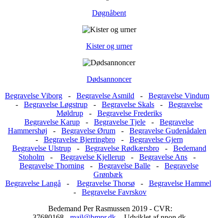
Døgnåbent
Kister og urner
Dødsannoncer
Begravelse Viborg
-
Begravelse Asmild
-
Begravelse Vindum
-
Begravelse Løgstrup
-
Begravelse Skals
-
Begravelse
Møldrup
-
Begravelse Frederiks
Begravelse Karup
-
Begravelse Tjele
-
Begravelse
Hammershøj
-
Begravelse Ørum
-
Begravelse Gudenådalen
-
Begravelse Bjerringbro
-
Begravelse Gjern
Begravelse Ulstrup
-
Begravelse Rødkærsbro
-
Bedemand
Stoholm
-
Begravelse Kjellerup
-
Begravelse Ans
-
Begravelse Thorning
-
Begravelse Balle
-
Begravelse
Grønbæk
Begravelse Langå
-
Begravelse Thorsø
-
Begravelse Hammel
-
Begravelse Favrskov
Bedemand Per Rasmussen 2019 - CVR:
37680168 -
mail@bmpr.dk
- Udviklet af nnon.dk