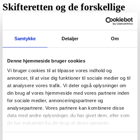
Skifteretten og de forskellige
boskifter
Ved et dødsfald overgår behandlingen af afdødes bo – altså formue,
Samtykke
Detaljer
Om
fast ejendom og øvrige ejendele – til skifteretten, som afgør
arvespørgsmålet ved et såkaldt skifte. Bedemanden eller
sognepræsten udpeger en kontaktperson, som omtrent en måned
efter dødsfaldet bliver kontaktet af skifteretten enten telefonisk eller
Denne hjemmeside bruger cookies
pr. brev. Ofte kan skiftespørgsmålet afgøres over telefonen, mens
man i andre tilfælde vil blive indkaldt til møde og bedt om at
Vi bruger cookies til at tilpasse vores indhold og
medbringe forskellige oplysninger om afdødes familie- og
annoncer, til at vise dig funktioner til sociale medier og til
formueforhold. Hos bedemand Per Rasmussen vejleder vi gerne, så
du kan føle dig helt tryg ved forløbet.
at analysere vores trafik. Vi deler også oplysninger om
din brug af vores hjemmeside med vores partnere inden
Herunder kan du kortfattet se det vigtigste om de forskellige typer
for sociale medier, annonceringspartnere og
skifte. Eller du kan læse mere på
domstol.dk
.
analysepartnere. Vores partnere kan kombinere disse
Uskiftet bo
data med andre oplysninger, du har givet dem, eller som
de har indsamlet fra din brug af deres tjenester.
Uskiftet bo betyder, at afdødes ægtefælle kan blive boende i fælles
bolig og råde over fælles formue og ejendele – uden at der sker en
egentlig bobehandling. Betingelsen for at sidde i uskiftet bo er, at
Samtykkevalg