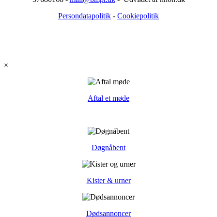
Persondatapolitik
-
Cookiepolitik
×
Aftal et møde
Døgnåbent
Kister & urner
Dødsannoncer