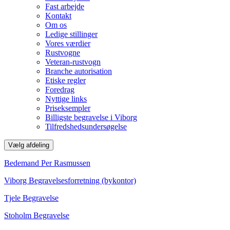
Fast arbejde
Kontakt
Om os
Ledige stillinger
Vores værdier
Rustvogne
Veteran-rustvogn
Branche autorisation
Etiske regler
Foredrag
Nyttige links
Priseksempler
Billigste begravelse i Viborg
Tilfredshedsundersøgelse
Vælg afdeling
Bedemand Per Rasmussen
Viborg Begravelsesforretning (bykontor)
Tjele Begravelse
Stoholm Begravelse