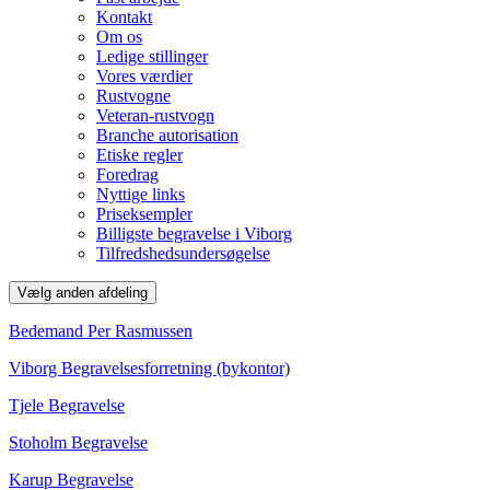
Kontakt
Om os
Ledige stillinger
Vores værdier
Rustvogne
Veteran-rustvogn
Branche autorisation
Etiske regler
Foredrag
Nyttige links
Priseksempler
Billigste begravelse i Viborg
Tilfredshedsundersøgelse
Vælg anden afdeling
Bedemand Per Rasmussen
Viborg Begravelsesforretning (bykontor)
Tjele Begravelse
Stoholm Begravelse
Karup Begravelse