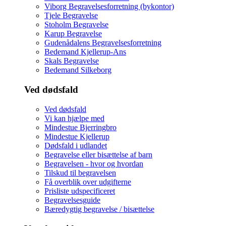
Viborg Begravelsesforretning (bykontor)
Tjele Begravelse
Stoholm Begravelse
Karup Begravelse
Gudenådalens Begravelsesforretning
Bedemand Kjellerup-Ans
Skals Begravelse
Bedemand Silkeborg
Ved dødsfald
Ved dødsfald
Vi kan hjælpe med
Mindestue Bjerringbro
Mindestue Kjellerup
Dødsfald i udlandet
Begravelse eller bisættelse af barn
Begravelsen - hvor og hvordan
Tilskud til begravelsen
Få overblik over udgifterne
Prisliste udspecificeret
Begravelsesguide
Bæredygtig begravelse / bisættelse