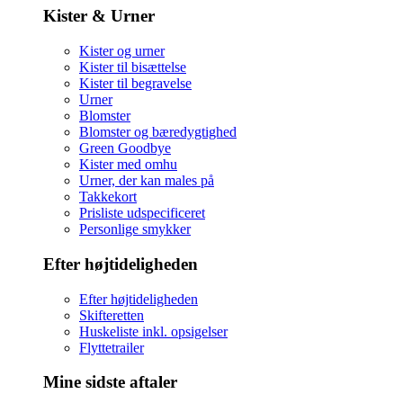
Kister & Urner
Kister og urner
Kister til bisættelse
Kister til begravelse
Urner
Blomster
Blomster og bæredygtighed
Green Goodbye
Kister med omhu
Urner, der kan males på
Takkekort
Prisliste udspecificeret
Personlige smykker
Efter højtideligheden
Efter højtideligheden
Skifteretten
Huskeliste inkl. opsigelser
Flyttetrailer
Mine sidste aftaler