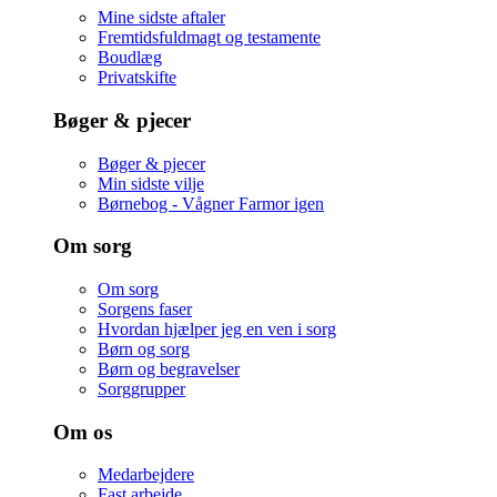
Mine sidste aftaler
Fremtidsfuldmagt og testamente
Boudlæg
Privatskifte
Bøger & pjecer
Bøger & pjecer
Min sidste vilje
Børnebog - Vågner Farmor igen
Om sorg
Om sorg
Sorgens faser
Hvordan hjælper jeg en ven i sorg
Børn og sorg
Børn og begravelser
Sorggrupper
Om os
Medarbejdere
Fast arbejde