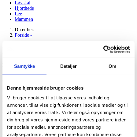
Løvskal
Hjorthede
Lee
Mammen
Du er her:
Forside -
Bedemand i Løvskal
Besøg
os i Gudenådalens Begravelsesforretning, Løvskal
Samtykke
Detaljer
Om
Du finder Evan, Britta, Per og Christina, der tilsammen udgør
Gudenådalens Begravelsesforretning i Løvskal, i Markedsgade i
Bjerringbro, ikke langt fra Løvskal.
Denne hjemmeside bruger cookies
Hvis du har spørgsmål i forbindelse med et dødsfald, er du meget
Vi bruger cookies til at tilpasse vores indhold og
velkommen til at kigge indenfor. Vi er altid parat til en uforpligtende
annoncer, til at vise dig funktioner til sociale medier og til
snak om, hvad vi kan tilbyde inden for begravelse, bisættelse,
at analysere vores trafik. Vi deler også oplysninger om
praktisk hjælp i forbindelse med dødsfaldet mv.
din brug af vores hjemmeside med vores partnere inden
Du er naturligvis også velkommen til at ringe til os – vi besvarer
for sociale medier, annonceringspartnere og
telefonen hele døgnet og ser frem til at hjælpe dig med at gøre den
analysepartnere. Vores partnere kan kombinere disse
sidste afsked til en smuk og mindeværdig højtidelighed.