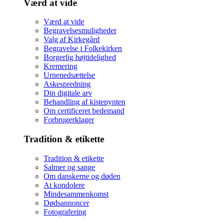
Værd at vide
Værd at vide
Begravelsesmuligheder
Valg af Kirkegård
Begravelse i Folkekirken
Borgerlig højtidelighed
Kremering
Urnenedsættelse
Askespredning
Din digitale arv
Behandling af kistepynten
Om certificeret bedemand
Forbrugerklager
Tradition & etikette
Tradition & etikette
Salmer og sange
Om danskerne og døden
At kondolere
Mindesammenkomst
Dødsannoncer
Fotografering