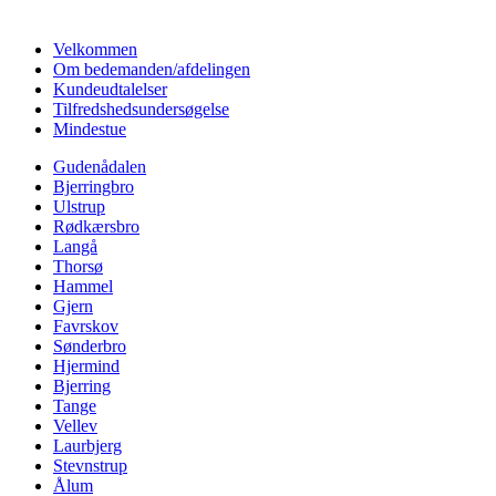
Velkommen
Om bedemanden/afdelingen
Kundeudtalelser
Tilfredshedsundersøgelse
Mindestue
Gudenådalen
Bjerringbro
Ulstrup
Rødkærsbro
Langå
Thorsø
Hammel
Gjern
Favrskov
Sønderbro
Hjermind
Bjerring
Tange
Vellev
Laurbjerg
Stevnstrup
Ålum