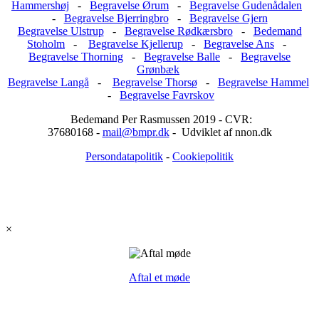
Hammershøj
-
Begravelse Ørum
-
Begravelse Gudenådalen
-
Begravelse Bjerringbro
-
Begravelse Gjern
Begravelse Ulstrup
-
Begravelse Rødkærsbro
-
Bedemand
Stoholm
-
Begravelse Kjellerup
-
Begravelse Ans
-
Begravelse Thorning
-
Begravelse Balle
-
Begravelse
Grønbæk
Begravelse Langå
-
Begravelse Thorsø
-
Begravelse Hammel
-
Begravelse Favrskov
Bedemand Per Rasmussen 2019 - CVR:
37680168 -
mail@bmpr.dk
- Udviklet af nnon.dk
Persondatapolitik
-
Cookiepolitik
×
Aftal et møde