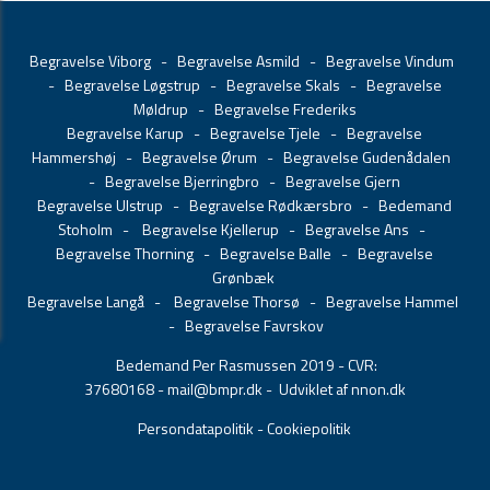
Begravelse Viborg
-
Begravelse Asmild
-
Begravelse Vindum
-
Begravelse Løgstrup
-
Begravelse Skals
-
Begravelse
Møldrup
-
Begravelse Frederiks
Begravelse Karup
-
Begravelse Tjele
-
Begravelse
Hammershøj
-
Begravelse Ørum
-
Begravelse Gudenådalen
-
Begravelse Bjerringbro
-
Begravelse Gjern
Begravelse Ulstrup
-
Begravelse Rødkærsbro
-
Bedemand
Stoholm
-
Begravelse Kjellerup
-
Begravelse Ans
-
Begravelse Thorning
-
Begravelse Balle
-
Begravelse
Grønbæk
Begravelse Langå
-
Begravelse Thorsø
-
Begravelse Hammel
-
Begravelse Favrskov
Bedemand Per Rasmussen 2019 - CVR:
37680168 -
mail@bmpr.dk
- Udviklet af nnon.dk
Persondatapolitik
-
Cookiepolitik