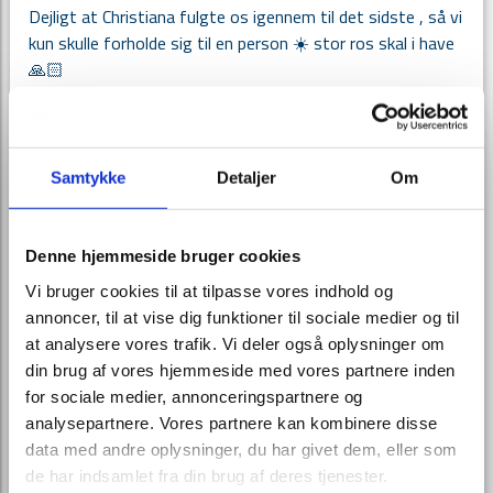
Dejligt at Christiana fulgte os igennem til det sidste , så vi
kun skulle forholde sig til en person
stor ros skal i have
☀️
🙏🏻
En uvurderlig hjælp og støtte i en svær og uoverskuelig
situation.
Blev guidet grundigt og meget kompetent gennem hele
Samtykke
Detaljer
Om
forløbet.
Alle de småting, vi ikke selv havde tænkt på, blev også
klaret fint og til stor tilfredshed.
Denne hjemmeside bruger cookies
Vores varmeste anbefaling skal lyde til Christina Husum
Vi bruger cookies til at tilpasse vores indhold og
hos Bedemand Per Rasmussen.
annoncer, til at vise dig funktioner til sociale medier og til
Vi modtog yderst professionel behandling fra start til slut.
at analysere vores trafik. Vi deler også oplysninger om
En virkelig flot rustvogn og en yderst behagelig
din brug af vores hjemmeside med vores partnere inden
chauffør/bedemand der tog sig god tid ved mors bopæl
for sociale medier, annonceringspartnere og
inden den videre færd mod kirken. En rigtig god oplevelse,
analysepartnere. Vores partnere kan kombinere disse
trods sorgen.
data med andre oplysninger, du har givet dem, eller som
de har indsamlet fra din brug af deres tjenester.
Fantastik god hjælp og service