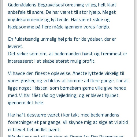
Gudenådalens Begravelsesforretning vil jeg helt klart
anbefale til andre. De har været til stor hjælp. Meget
imødekommende og lyttende. Har været søde og
hjælpsomme på flere måde igennem vores forløb.
En fuldstændig urimelig høj pris for de ydelser, der er
leveret.
Det virker som om, at bedemanden først og fremmest er
interesseret i at skabe størst mulig profit.
Vi havde den fineste oplevelse. Anette lyttede virkelig til
vores ønsker, og vi fik lov at komme ad flere gange, for at
ligge noget i kisten, som børnebørn gerne ville give hende
med. Vi har fået råd og vejledning, og er blevet hjulpet
igennem det hele.
Har haft desværre været i kontakt med bedemandens
forretninger et par gange. Vil skynde mig at sige at vi altid
er blevet behandlet pænt.
Når det er sagt vil jeg sige at Simon fra Per Rasmussen,