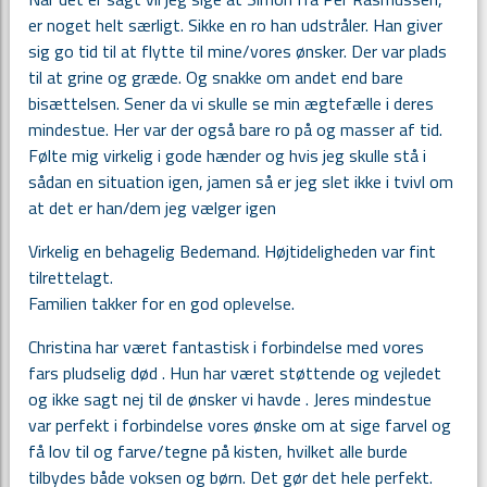
er noget helt særligt. Sikke en ro han udstråler. Han giver
sig go tid til at flytte til mine/vores ønsker. Der var plads
til at grine og græde. Og snakke om andet end bare
bisættelsen. Sener da vi skulle se min ægtefælle i deres
mindestue. Her var der også bare ro på og masser af tid.
Følte mig virkelig i gode hænder og hvis jeg skulle stå i
sådan en situation igen, jamen så er jeg slet ikke i tvivl om
at det er han/dem jeg vælger igen
Virkelig en behagelig Bedemand. Højtideligheden var fint
tilrettelagt.
Familien takker for en god oplevelse.
Christina har været fantastisk i forbindelse med vores
fars pludselig død . Hun har været støttende og vejledet
og ikke sagt nej til de ønsker vi havde . Jeres mindestue
var perfekt i forbindelse vores ønske om at sige farvel og
få lov til og farve/tegne på kisten, hvilket alle burde
tilbydes både voksen og børn. Det gør det hele perfekt.