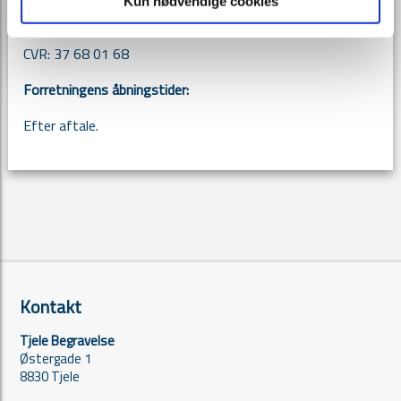
Kun nødvendige cookies
Send os en mail:
mail@bmpr.dk
CVR: 37 68 01 68
Forretningens åbningstider:
Efter aftale.
Kontakt
Tjele Begravelse
Østergade 1
8830 Tjele