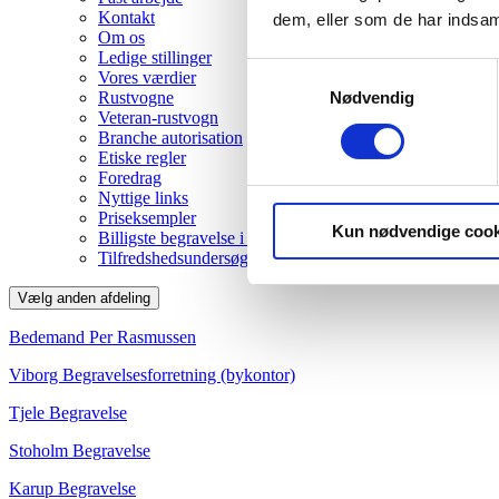
Kontakt
dem, eller som de har indsaml
Om os
Ledige stillinger
Samtykkevalg
Vores værdier
Nødvendig
Rustvogne
Veteran-rustvogn
Branche autorisation
Etiske regler
Foredrag
Nyttige links
Priseksempler
Kun nødvendige cook
Billigste begravelse i Viborg
Tilfredshedsundersøgelse
Vælg anden afdeling
Bedemand Per Rasmussen
Viborg Begravelsesforretning (bykontor)
Tjele Begravelse
Stoholm Begravelse
Karup Begravelse