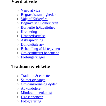
Værd at vide
Værd at vide
Begravelsesmuligheder
Valg af Kirkegård
Begravelse i Folkekirken
Borgerlig højtidelighed
Kremering
Urnenedsættelse
Askespredning
Din digitale arv
Behandling af kistepynten
Om certificeret bedemand
Forbrugerklager
Tradition & etikette
Tradition & etikette
Salmer og sange
Om danskerne og døden
At kondolere
Mindesammenkomst
Dødsannoncer
Fotografering