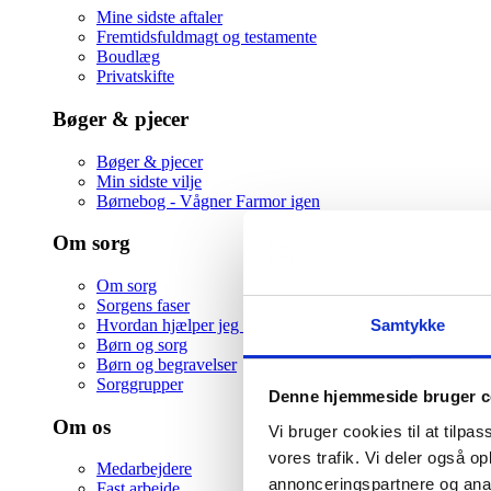
Mine sidste aftaler
Fremtidsfuldmagt og testamente
Boudlæg
Privatskifte
Bøger & pjecer
Bøger & pjecer
Min sidste vilje
Børnebog - Vågner Farmor igen
Om sorg
Om sorg
Sorgens faser
Samtykke
Hvordan hjælper jeg en ven i sorg
Børn og sorg
Børn og begravelser
Sorggrupper
Denne hjemmeside bruger c
Om os
Vi bruger cookies til at tilpas
vores trafik. Vi deler også 
Medarbejdere
annonceringspartnere og anal
Fast arbejde