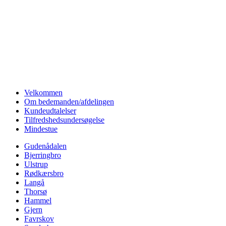
Velkommen
Om bedemanden/afdelingen
Kundeudtalelser
Tilfredshedsundersøgelse
Mindestue
Gudenådalen
Bjerringbro
Ulstrup
Rødkærsbro
Langå
Thorsø
Hammel
Gjern
Favrskov