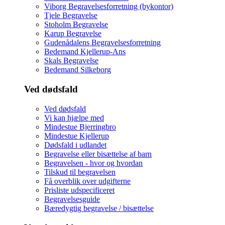
Viborg Begravelsesforretning (bykontor)
Tjele Begravelse
Stoholm Begravelse
Karup Begravelse
Gudenådalens Begravelsesforretning
Bedemand Kjellerup-Ans
Skals Begravelse
Bedemand Silkeborg
Ved dødsfald
Ved dødsfald
Vi kan hjælpe med
Mindestue Bjerringbro
Mindestue Kjellerup
Dødsfald i udlandet
Begravelse eller bisættelse af barn
Begravelsen - hvor og hvordan
Tilskud til begravelsen
Få overblik over udgifterne
Prisliste udspecificeret
Begravelsesguide
Bæredygtig begravelse / bisættelse