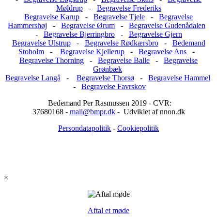
Møldrup
-
Begravelse Frederiks
Begravelse Karup
-
Begravelse Tjele
-
Begravelse
Hammershøj
-
Begravelse Ørum
-
Begravelse Gudenådalen
-
Begravelse Bjerringbro
-
Begravelse Gjern
Begravelse Ulstrup
-
Begravelse Rødkærsbro
-
Bedemand
Stoholm
-
Begravelse Kjellerup
-
Begravelse Ans
-
Begravelse Thorning
-
Begravelse Balle
-
Begravelse
Grønbæk
Begravelse Langå
-
Begravelse Thorsø
-
Begravelse Hammel
-
Begravelse Favrskov
Bedemand Per Rasmussen 2019 - CVR:
37680168 -
mail@bmpr.dk
- Udviklet af nnon.dk
Persondatapolitik
-
Cookiepolitik
×
Aftal et møde