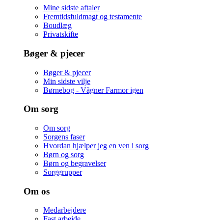
Mine sidste aftaler
Fremtidsfuldmagt og testamente
Boudlæg
Privatskifte
Bøger & pjecer
Bøger & pjecer
Min sidste vilje
Børnebog - Vågner Farmor igen
Om sorg
Om sorg
Sorgens faser
Hvordan hjælper jeg en ven i sorg
Børn og sorg
Børn og begravelser
Sorggrupper
Om os
Medarbejdere
Fast arbejde