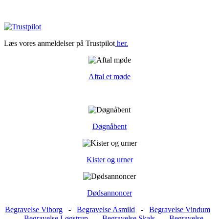
Læs vores anmeldelser på Trustpilot
her.
Aftal et møde
Døgnåbent
Kister og urner
Dødsannoncer
Begravelse Viborg
-
Begravelse Asmild
-
Begravelse Vindum
-
Begravelse Løgstrup
-
Begravelse Skals
-
Begravelse