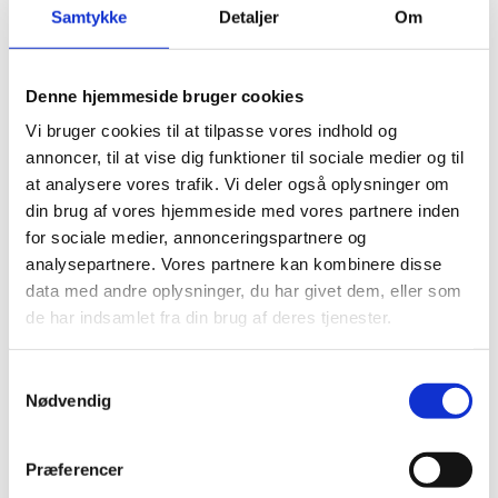
Kundeudtalelser
Samtykke
Detaljer
Om
Tilfredshedsundersøgelse
Mindestue
Gudenådalen
Denne hjemmeside bruger cookies
Bjerringbro
Ulstrup
Vi bruger cookies til at tilpasse vores indhold og
Rødkærsbro
annoncer, til at vise dig funktioner til sociale medier og til
Langå
Thorsø
at analysere vores trafik. Vi deler også oplysninger om
Hammel
din brug af vores hjemmeside med vores partnere inden
Gjern
for sociale medier, annonceringspartnere og
Favrskov
Sønderbro
analysepartnere. Vores partnere kan kombinere disse
Hjermind
data med andre oplysninger, du har givet dem, eller som
Bjerring
de har indsamlet fra din brug af deres tjenester.
Tange
Vellev
Laurbjerg
Samtykkevalg
Stevnstrup
Nødvendig
Ålum
Løvskal
Hjorthede
Lee
Præferencer
Mammen