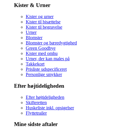
Kister & Urner
Kister og urner
Kister til bisættelse
Kister til begravelse
Urner
Blomster
Blomster og bæredygtighed
Green Goodbye
Kister med omhu
Urner, der kan males på
Takkekort
Prisliste udspecificeret
Personlige smykker
Efter højtideligheden
Efter højtideligheden
Skifteretten
Huskeliste inkl. opsigelser
Flyttetrailer
Mine sidste aftaler