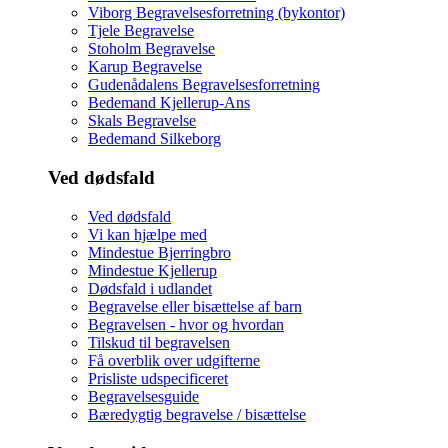
Viborg Begravelsesforretning (bykontor)
Tjele Begravelse
Stoholm Begravelse
Karup Begravelse
Gudenådalens Begravelsesforretning
Bedemand Kjellerup-Ans
Skals Begravelse
Bedemand Silkeborg
Ved dødsfald
Ved dødsfald
Vi kan hjælpe med
Mindestue Bjerringbro
Mindestue Kjellerup
Dødsfald i udlandet
Begravelse eller bisættelse af barn
Begravelsen - hvor og hvordan
Tilskud til begravelsen
Få overblik over udgifterne
Prisliste udspecificeret
Begravelsesguide
Bæredygtig begravelse / bisættelse