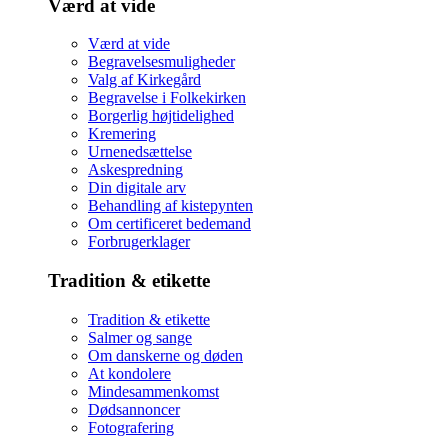
Værd at vide
Værd at vide
Begravelsesmuligheder
Valg af Kirkegård
Begravelse i Folkekirken
Borgerlig højtidelighed
Kremering
Urnenedsættelse
Askespredning
Din digitale arv
Behandling af kistepynten
Om certificeret bedemand
Forbrugerklager
Tradition & etikette
Tradition & etikette
Salmer og sange
Om danskerne og døden
At kondolere
Mindesammenkomst
Dødsannoncer
Fotografering