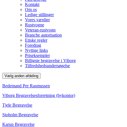
Kontakt
Om os
Ledige stillinger
Vores værdier
Rustvogne
Veteran-rustvogn
Branche autorisation
Etiske regler
Foredrag
Nyttige links
Priseksempler
Billigste begravelse i Viborg
Tilfredshedsundersøgelse
Vælg anden afdeling
Bedemand Per Rasmussen
Viborg Begravelsesforretning (bykontor)
Tjele Begravelse
Stoholm Begravelse
Karup Begravelse