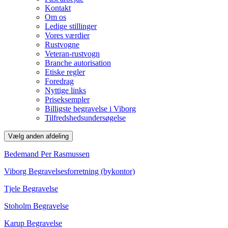
Kontakt
Om os
Ledige stillinger
Vores værdier
Rustvogne
Veteran-rustvogn
Branche autorisation
Etiske regler
Foredrag
Nyttige links
Priseksempler
Billigste begravelse i Viborg
Tilfredshedsundersøgelse
Vælg anden afdeling
Bedemand Per Rasmussen
Viborg Begravelsesforretning (bykontor)
Tjele Begravelse
Stoholm Begravelse
Karup Begravelse