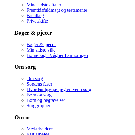
Mine sidste aftaler
Fremtidsfuldmagt og testamente
Boudlæg
Privatskifte
Bøger & pjecer
Bøger & pjecer
Min sidste vilje
Børnebog - Vågner Farmor igen
Om sorg
Om sorg
Sorgens faser
Hvordan hjælper jeg en ven i sorg
Børn og sorg
Børn og begravelser
Sorggrupper
Om os
Medarbejdere
Fast arbejde