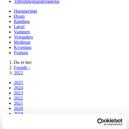
Tilfredshedsundersøgelse
Hammershøj
Ørum
Rødding
Løvel
Vammen
Vejrumbro
Mollerup
Kvorning
Foulum
Du er her:
Forside -
2022
2025
2024
2023
2022
2021
2020
2019
Arkiv
Forår