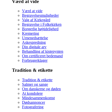
Værd at vide
Værd at vide
Begravelsesmuligheder
Valg af Kirkegård
Begravelse i Folkekirken
Borgerlig højtidelighed
Kremering
Urnenedsættelse
Askespredning
Din digitale arv
Behandling af kistepynten
Om certificeret bedemand
Forbrugerklager
Tradition & etikette
Tradition & etikette
Salmer og sange
Om danskerne og døden
At kondolere
Mindesammenkomst
Dødsannoncer
Fotografering