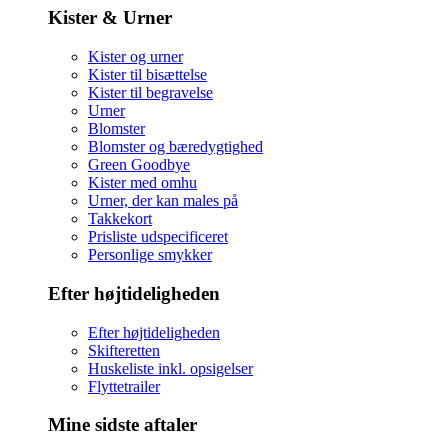
Kister & Urner
Kister og urner
Kister til bisættelse
Kister til begravelse
Urner
Blomster
Blomster og bæredygtighed
Green Goodbye
Kister med omhu
Urner, der kan males på
Takkekort
Prisliste udspecificeret
Personlige smykker
Efter højtideligheden
Efter højtideligheden
Skifteretten
Huskeliste inkl. opsigelser
Flyttetrailer
Mine sidste aftaler