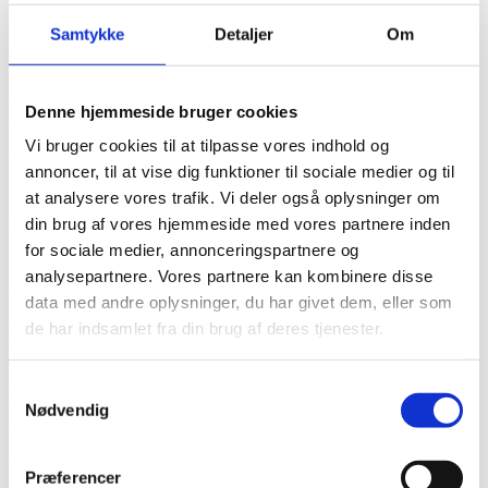
Sommer
Samtykke
Detaljer
Om
Efterår
Vinter
Kundeudtalelser forår 2022
Denne hjemmeside bruger cookies
Vi bruger cookies til at tilpasse vores indhold og
D. 20.06.2022
annoncer, til at vise dig funktioner til sociale medier og til
”Jeg er meget tilfreds”
at analysere vores trafik. Vi deler også oplysninger om
D. 30.04.2022
din brug af vores hjemmeside med vores partnere inden
”Jeg kan kun anbefale servicen herfra. De var virkelig med til at
for sociale medier, annonceringspartnere og
gøre tingende lettere i den svære tid.”
analysepartnere. Vores partnere kan kombinere disse
D. 30.04.2022
data med andre oplysninger, du har givet dem, eller som
Alt blev løst og husket. Lige meget hvad jeg pludselig kom i tanke
de har indsamlet fra din brug af deres tjenester.
om, havde bedemanden allerede styr på det. Jeg kan på det varmeste
anbefale bedemand Per Rasmussen”.
Samtykkevalg
D. 30.04.2022
Nødvendig
”2 gange har i hjulpet mig. Hver gang super søde og altid klar til at
hjælpe. Da min mor sov ind og hendes barnebarn havde behov for,
at være med til, at køre hende ud, var det så fin en måde i løste det
på. Tusinde tak for jeres rare væsen”.
Præferencer