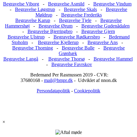
Begravelse Viborg
-
Begravelse Asmild
-
Begravelse Vindum
-
Begravelse Løgstrup
-
Begravelse Skals
-
Begravelse
Møldrup
-
Begravelse Frederiks
Begravelse Karup
-
Begravelse Tjele
-
Begravelse
Hammershøj
-
Begravelse Ørum
-
Begravelse Gudenådalen
-
Begravelse Bjerringbro
-
Begravelse Gjern
Begravelse Ulstrup
-
Begravelse Rødkærsbro
-
Bedemand
Stoholm
-
Begravelse Kjellerup
-
Begravelse Ans
-
Begravelse Thorning
-
Begravelse Balle
-
Begravelse
Grønbæk
Begravelse Langå
-
Begravelse Thorsø
-
Begravelse Hammel
-
Begravelse Favrskov
Bedemand Per Rasmussen 2019 - CVR:
37680168 -
mail@bmpr.dk
- Udviklet af nnon.dk
Persondatapolitik
-
Cookiepolitik
×