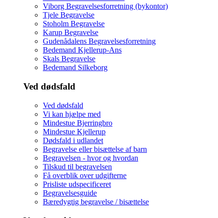
Viborg Begravelsesforretning (bykontor)
Tjele Begravelse
Stoholm Begravelse
Karup Begravelse
Gudenådalens Begravelsesforretning
Bedemand Kjellerup-Ans
Skals Begravelse
Bedemand Silkeborg
Ved dødsfald
Ved dødsfald
Vi kan hjælpe med
Mindestue Bjerringbro
Mindestue Kjellerup
Dødsfald i udlandet
Begravelse eller bisættelse af barn
Begravelsen - hvor og hvordan
Tilskud til begravelsen
Få overblik over udgifterne
Prisliste udspecificeret
Begravelsesguide
Bæredygtig begravelse / bisættelse