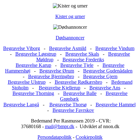
Kister og urner
Dødsannoncer
Begravelse Viborg
-
Begravelse Asmild
-
Begravelse Vindum
-
Begravelse Løgstrup
-
Begravelse Skals
-
Begravelse
Møldrup
-
Begravelse Frederiks
Begravelse Karup
-
Begravelse Tjele
-
Begravelse
Hammershøj
-
Begravelse Ørum
-
Begravelse Gudenådalen
-
Begravelse Bjerringbro
-
Begravelse Gjern
Begravelse Ulstrup
-
Begravelse Rødkærsbro
-
Bedemand
Stoholm
-
Begravelse Kjellerup
-
Begravelse Ans
-
Begravelse Thorning
-
Begravelse Balle
-
Begravelse
Grønbæk
Begravelse Langå
-
Begravelse Thorsø
-
Begravelse Hammel
-
Begravelse Favrskov
Bedemand Per Rasmussen 2019 - CVR:
37680168 -
mail@bmpr.dk
- Udviklet af nnon.dk
Persondatapolitik
-
Cookiepolitik