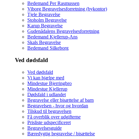
Bedemand Per Rasmussen
Viborg Begravelsesforretning (bykontor)
Tjele Begravelse
Stoholm Begravelse
Karup Begravelse
Gudenådalens Begravelsesforretning
Bedemand Kjellerup-Ans
Skals Begravelse
Bedemand Silkeborg
Ved dødsfald
Ved dødsfald
Vi kan hjælpe med
Mindestue Bjerringbro
Mindestue Kjellerup
Dødsfald i udlandet
Begravelse eller bisættelse af barn
Begravelsen - hvor og hvordan
Tilskud til begravelsen
Få overblik over udgifterne
Prisliste udspecificeret
Begravelsesguide
Bæredygtig begravelse / bisættelse