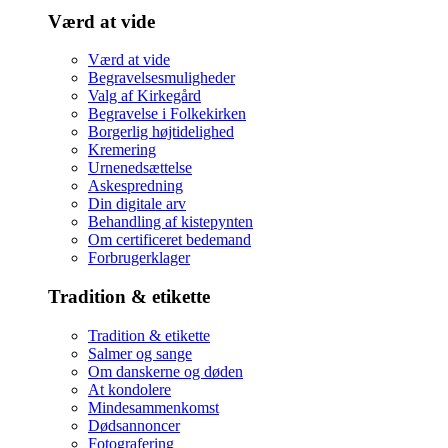
Værd at vide
Værd at vide
Begravelsesmuligheder
Valg af Kirkegård
Begravelse i Folkekirken
Borgerlig højtidelighed
Kremering
Urnenedsættelse
Askespredning
Din digitale arv
Behandling af kistepynten
Om certificeret bedemand
Forbrugerklager
Tradition & etikette
Tradition & etikette
Salmer og sange
Om danskerne og døden
At kondolere
Mindesammenkomst
Dødsannoncer
Fotografering