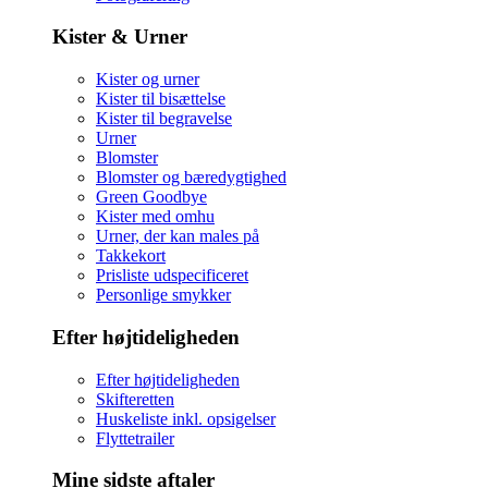
Kister & Urner
Kister og urner
Kister til bisættelse
Kister til begravelse
Urner
Blomster
Blomster og bæredygtighed
Green Goodbye
Kister med omhu
Urner, der kan males på
Takkekort
Prisliste udspecificeret
Personlige smykker
Efter højtideligheden
Efter højtideligheden
Skifteretten
Huskeliste inkl. opsigelser
Flyttetrailer
Mine sidste aftaler