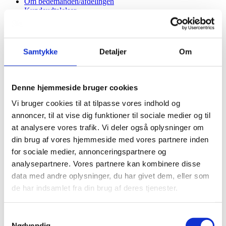
Om bedemanden/afdelingen
Kundeudtalelser
Tilfredshedsundersøgelse
Mindestue
Gudenådalen
Samtykke
Detaljer
Om
Bjerringbro
Ulstrup
Rødkærsbro
Langå
Denne hjemmeside bruger cookies
Thorsø
Hammel
Vi bruger cookies til at tilpasse vores indhold og
Gjern
annoncer, til at vise dig funktioner til sociale medier og til
Favrskov
at analysere vores trafik. Vi deler også oplysninger om
Sønderbro
Hjermind
din brug af vores hjemmeside med vores partnere inden
Bjerring
for sociale medier, annonceringspartnere og
Tange
analysepartnere. Vores partnere kan kombinere disse
Vellev
Laurbjerg
data med andre oplysninger, du har givet dem, eller som
Stevnstrup
de har indsamlet fra din brug af deres tjenester.
Ålum
Løvskal
Hjorthede
Samtykkevalg
Lee
Nødvendig