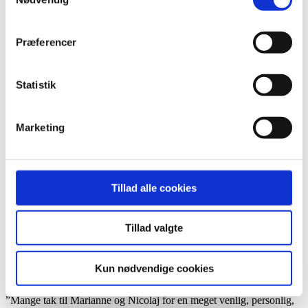
Mammen
Du er her:
Forside -
Præferencer
2022
2025
Statistik
2024
2023
2022
2021
Marketing
2020
2019
Arkiv
Forår
Tillad alle cookies
Sommer
Efterår
Vinter
Tillad valgte
Kundeudtalelser efterår 2022
Kun nødvendige cookies
D. 04.10.2022
”Mange tak til Marianne og Nicolaj for en meget venlig, personlig,