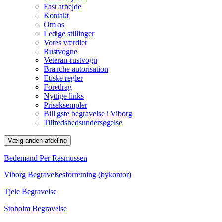
Fast arbejde
Kontakt
Om os
Ledige stillinger
Vores værdier
Rustvogne
Veteran-rustvogn
Branche autorisation
Etiske regler
Foredrag
Nyttige links
Priseksempler
Billigste begravelse i Viborg
Tilfredshedsundersøgelse
Vælg anden afdeling
Bedemand Per Rasmussen
Viborg Begravelsesforretning (bykontor)
Tjele Begravelse
Stoholm Begravelse