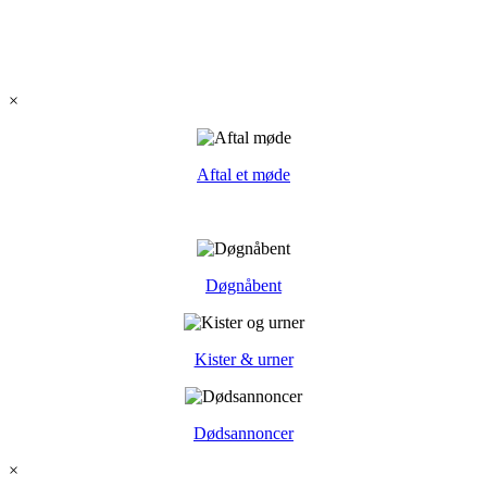
×
Aftal et møde
Døgnåbent
Kister & urner
Dødsannoncer
×