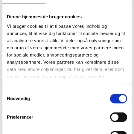
Kundeudtalelser
Tilfredshedsundersøgelse
Hammershøj
Denne hjemmeside bruger cookies
Ørum
Vi bruger cookies til at tilpasse vores indhold og
Rødding
Løvel
annoncer, til at vise dig funktioner til sociale medier og til
Vammen
at analysere vores trafik. Vi deler også oplysninger om
Vejrumbro
din brug af vores hjemmeside med vores partnere inden
Mollerup
Kvorning
for sociale medier, annonceringspartnere og
Foulum
analysepartnere. Vores partnere kan kombinere disse
data med andre oplysninger, du har givet dem, eller som
Du er her:
Forside -
de har indsamlet fra din brug af deres tjenester.
2021
2025
Samtykkevalg
2024
Nødvendig
2023
2022
2021
Præferencer
2020
2019
Arkiv