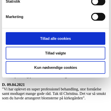
Statistik
Forår
Sommer
Efterår
Marketing
Vinter
Kundeudtalelser forår 2021
Tillad alle cookies
D. 15.06.2021
"Bedemand Per Rasmussen lykkedes med at afhente vor kære på
plejecenteret, mens de øvrige beboere sov til middag, således at
Tillad valgte
disse faktisk var uvidende om, at han var gået bort.... det synes vi
var særdeles taktfuldt overfor de øvrige for hvem kistehåndtering må
fylde meget," Peter.
Kun nødvendige cookies
D. 20.05.2021
”Fin empatisk og professionel behandling”.
D. 09.04.2021
”Vi har oplevet en super professionel behandling, stor forståelse
samt modtaget mange gode råd. Tak til Christina. Det var så smukt
som du havde arrangeret blomsterne på kirkegården”.