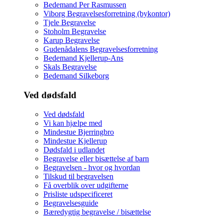
Bedemand Per Rasmussen
Viborg Begravelsesforretning (bykontor)
Tjele Begravelse
Stoholm Begravelse
Karup Begravelse
Gudenådalens Begravelsesforretning
Bedemand Kjellerup-Ans
Skals Begravelse
Bedemand Silkeborg
Ved dødsfald
Ved dødsfald
Vi kan hjælpe med
Mindestue Bjerringbro
Mindestue Kjellerup
Dødsfald i udlandet
Begravelse eller bisættelse af barn
Begravelsen - hvor og hvordan
Tilskud til begravelsen
Få overblik over udgifterne
Prisliste udspecificeret
Begravelsesguide
Bæredygtig begravelse / bisættelse