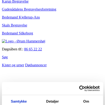
Karup Begravelse
Gudenådalens Begravelsesforretning
Bedemand Kjellerup-Ans
Skals Begravelse
Bedemand Silkeborg
Døgnåben tlf.:
86 65 22 22
Søg
Kister og urner
Dødsannoncer
Velkommen
Samtykke
Detaljer
Om