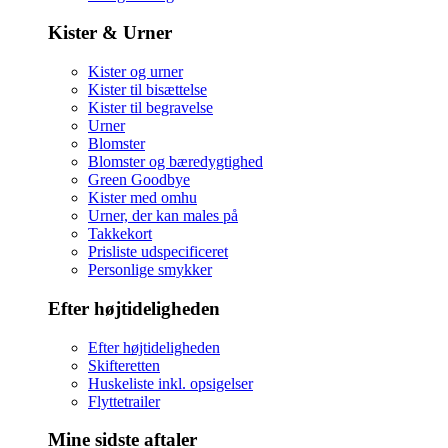
Kister & Urner
Kister og urner
Kister til bisættelse
Kister til begravelse
Urner
Blomster
Blomster og bæredygtighed
Green Goodbye
Kister med omhu
Urner, der kan males på
Takkekort
Prisliste udspecificeret
Personlige smykker
Efter højtideligheden
Efter højtideligheden
Skifteretten
Huskeliste inkl. opsigelser
Flyttetrailer
Mine sidste aftaler