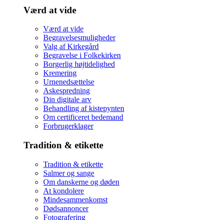
Værd at vide
Værd at vide
Begravelsesmuligheder
Valg af Kirkegård
Begravelse i Folkekirken
Borgerlig højtidelighed
Kremering
Urnenedsættelse
Askespredning
Din digitale arv
Behandling af kistepynten
Om certificeret bedemand
Forbrugerklager
Tradition & etikette
Tradition & etikette
Salmer og sange
Om danskerne og døden
At kondolere
Mindesammenkomst
Dødsannoncer
Fotografering