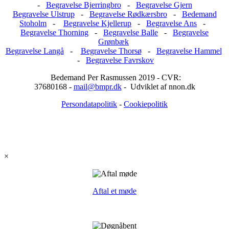
-
Begravelse Bjerringbro
-
Begravelse Gjern
Begravelse Ulstrup
-
Begravelse Rødkærsbro
-
Bedemand
Stoholm
-
Begravelse Kjellerup
-
Begravelse Ans
-
Begravelse Thorning
-
Begravelse Balle
-
Begravelse
Grønbæk
Begravelse Langå
-
Begravelse Thorsø
-
Begravelse Hammel
-
Begravelse Favrskov
Bedemand Per Rasmussen 2019 - CVR:
37680168 -
mail@bmpr.dk
- Udviklet af nnon.dk
Persondatapolitik
-
Cookiepolitik
×
Aftal et møde