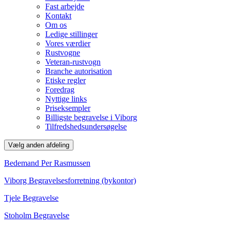
Fast arbejde
Kontakt
Om os
Ledige stillinger
Vores værdier
Rustvogne
Veteran-rustvogn
Branche autorisation
Etiske regler
Foredrag
Nyttige links
Priseksempler
Billigste begravelse i Viborg
Tilfredshedsundersøgelse
Vælg anden afdeling
Bedemand Per Rasmussen
Viborg Begravelsesforretning (bykontor)
Tjele Begravelse
Stoholm Begravelse