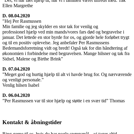
”Det, vi har fået hjælp til, har vi i familien været tilfreds med. Tak”
Ellen Margrethe
D. 08.04.2020
"Hej Per Rasmussen
Min familie og jeg skylder en stor tak for venlig og
professionel hjælp ved min mands/vores fars død og begravelse i
januar. Det lettede en stor byrde for os, og gjorde hele forløbet trygt
og til en positiv oplevelse. Jeg anbefaler Per Rasmussens
Bedemandsforretning vidt og bredt! Også tak for din håndtering af
økonomien i forbindelse med begravelsen. Mange hilsner og tak fra
Sidsel, Malene og Birthe Brink"
D. 07.04.2020
”Meget god og hurtig hjælp til alt vi havde brug for. Og nærværende
og venligt personale.”
Venlig hilsen Isabel
D. 06.04.2020
”Per Rasmussen var til stor hjælp og støtte i en svær tid” Thomas
Kontakt & åbningstider
Ring gerne til os, hvis du har nogle spørgsmål – vi tager altid