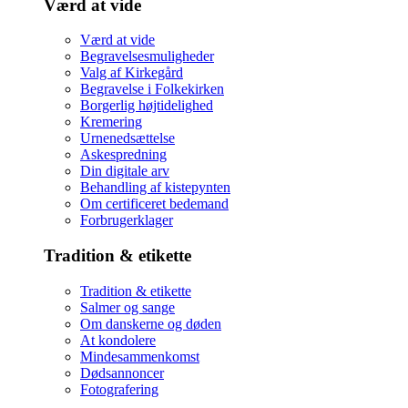
Værd at vide
Værd at vide
Begravelsesmuligheder
Valg af Kirkegård
Begravelse i Folkekirken
Borgerlig højtidelighed
Kremering
Urnenedsættelse
Askespredning
Din digitale arv
Behandling af kistepynten
Om certificeret bedemand
Forbrugerklager
Tradition & etikette
Tradition & etikette
Salmer og sange
Om danskerne og døden
At kondolere
Mindesammenkomst
Dødsannoncer
Fotografering