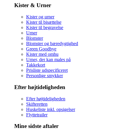
Kister & Urner
Kister og urner
Kister til bisættelse
Kister til begravelse
Urner
Blomster
Blomster og bæredygtighed
Green Goodbye
Kister med omhu
Urner, der kan males på
Takkekort
Prisliste udspecificeret
Personlige smykker
Efter højtideligheden
Efter højtideligheden
Skifteretten
Huskeliste inkl. opsigelser
Flyttetrailer
Mine sidste aftaler