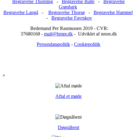
Begravelse Thorning
-
Begravelse Balle
-
Begravelse
Grønbæk
Begravelse Langå
-
Begravelse Thorsø
-
Begravelse Hammel
-
Begravelse Favrskov
Bedemand Per Rasmussen 2019 - CVR:
37680168 -
mail@bmpr.dk
- Udviklet af nnon.dk
Persondatapolitik
-
Cookiepolitik
×
Aftal et møde
Døgnåbent