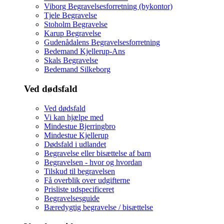
Viborg Begravelsesforretning (bykontor)
Tjele Begravelse
Stoholm Begravelse
Karup Begravelse
Gudenådalens Begravelsesforretning
Bedemand Kjellerup-Ans
Skals Begravelse
Bedemand Silkeborg
Ved dødsfald
Ved dødsfald
Vi kan hjælpe med
Mindestue Bjerringbro
Mindestue Kjellerup
Dødsfald i udlandet
Begravelse eller bisættelse af barn
Begravelsen - hvor og hvordan
Tilskud til begravelsen
Få overblik over udgifterne
Prisliste udspecificeret
Begravelsesguide
Bæredygtig begravelse / bisættelse