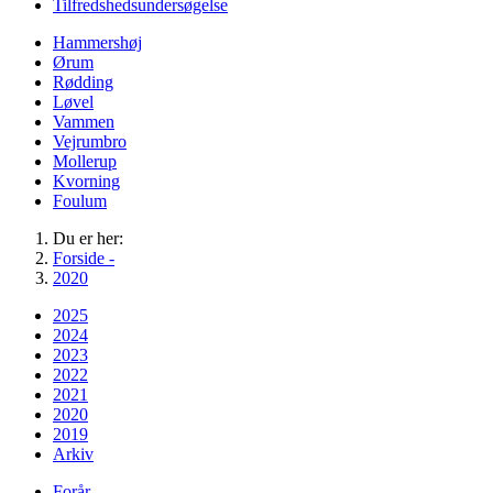
Tilfredshedsundersøgelse
Hammershøj
Ørum
Rødding
Løvel
Vammen
Vejrumbro
Mollerup
Kvorning
Foulum
Du er her:
Forside -
2020
2025
2024
2023
2022
2021
2020
2019
Arkiv
Forår