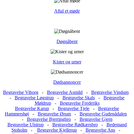
Aftal et møde
Døgnåbent
Kister og urner
Dødsannoncer
Begravelse Viborg
-
Begravelse Asmild
-
Begravelse Vindum
-
Begravelse Løgstrup
-
Begravelse Skals
-
Begravelse
Møldrup
-
Begravelse Frederiks
Begravelse Karup
-
Begravelse Tjele
-
Begravelse
Hammershøj
-
Begravelse Ørum
-
Begravelse Gudenådalen
-
Begravelse Bjerringbro
-
Begravelse Gjern
Begravelse Ulstrup
-
Begravelse Rødkærsbro
-
Bedemand
Stoholm
-
Begravelse Kjellerup
-
Begravelse Ans
-