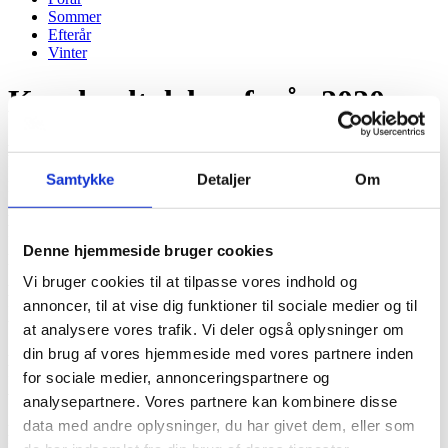
Sommer
Efterår
Vinter
Kundeudtalelser forår 2020
D. 28.06.2020
”Utrolig kompetent, professionel, empatisk og forståede bedemand.
Samtykke
Detaljer
Om
Der var god tid og rum, så vi følte os trygge ved det hele”.
D. 25.06.2020
”Vi vil gerne takke Jesper Rokkjær for den måde vi blev modtaget
Denne hjemmeside bruger cookies
på fra start til slut – det kunne ikke gøres bedre. Stor tak til ham."
Vi bruger cookies til at tilpasse vores indhold og
D. 25.06.2020
annoncer, til at vise dig funktioner til sociale medier og til
”Vi har været meget tilfredse med hele forløbet, bortset fra Corona”.
Venlig hilsen Birgit
at analysere vores trafik. Vi deler også oplysninger om
din brug af vores hjemmeside med vores partnere inden
D. 19.06.2020
for sociale medier, annonceringspartnere og
”Helt igennem et professionelt forløb med god rådgivning og
vejledning – tak!”
analysepartnere. Vores partnere kan kombinere disse
data med andre oplysninger, du har givet dem, eller som
D. 19.06.2020