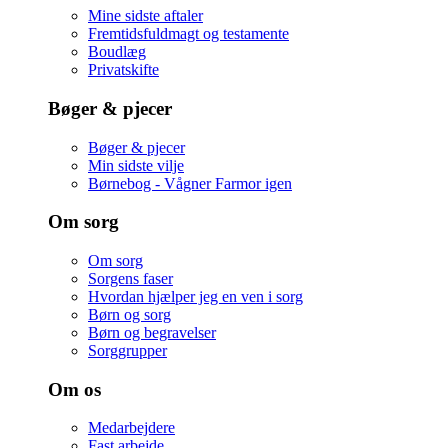
Mine sidste aftaler
Fremtidsfuldmagt og testamente
Boudlæg
Privatskifte
Bøger & pjecer
Bøger & pjecer
Min sidste vilje
Børnebog - Vågner Farmor igen
Om sorg
Om sorg
Sorgens faser
Hvordan hjælper jeg en ven i sorg
Børn og sorg
Børn og begravelser
Sorggrupper
Om os
Medarbejdere
Fast arbejde