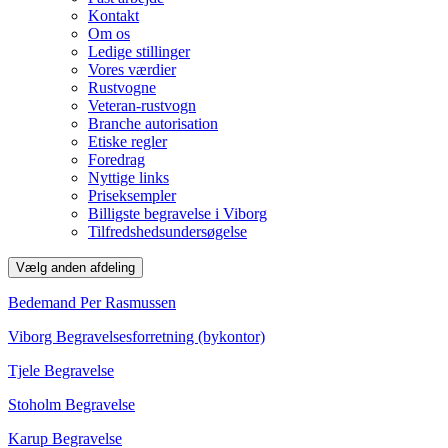
Kontakt
Om os
Ledige stillinger
Vores værdier
Rustvogne
Veteran-rustvogn
Branche autorisation
Etiske regler
Foredrag
Nyttige links
Priseksempler
Billigste begravelse i Viborg
Tilfredshedsundersøgelse
Vælg anden afdeling
Bedemand Per Rasmussen
Viborg Begravelsesforretning (bykontor)
Tjele Begravelse
Stoholm Begravelse
Karup Begravelse