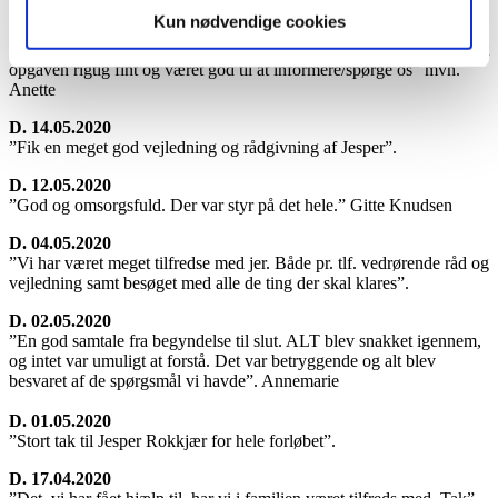
Kun nødvendige cookies
D. 28.05.2020
”Vi blev mødt at en ny og lidt usikker bedemand, men hun har klaret
opgaven rigtig fint og været god til at informere/spørge os” mvh.
Anette
D. 14.05.2020
”Fik en meget god vejledning og rådgivning af Jesper”.
D. 12.05.2020
”God og omsorgsfuld. Der var styr på det hele.” Gitte Knudsen
D. 04.05.2020
”Vi har været meget tilfredse med jer. Både pr. tlf. vedrørende råd og
vejledning samt besøget med alle de ting der skal klares”.
D. 02.05.2020
”En god samtale fra begyndelse til slut. ALT blev snakket igennem,
og intet var umuligt at forstå. Det var betryggende og alt blev
besvaret af de spørgsmål vi havde”. Annemarie
D. 01.05.2020
”Stort tak til Jesper Rokkjær for hele forløbet”.
D. 17.04.2020